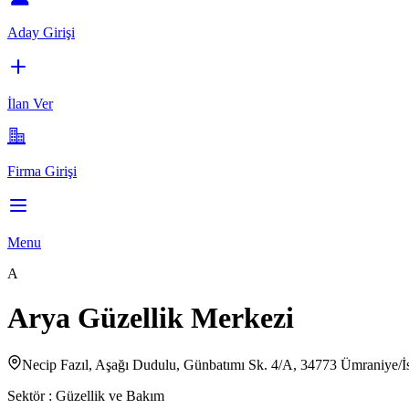
Aday Girişi
İlan Ver
Firma Girişi
Menu
A
Arya Güzellik Merkezi
Necip Fazıl, Aşağı Dudulu, Günbatımı Sk. 4/A, 34773 Ümraniye/İ
Sektör :
Güzellik ve Bakım