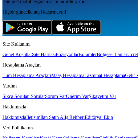
isbul.net
mobil uygulamаsını
indirdiniz mi?
Hiçbir güncellemeyi kaçırmayın!
Site Kullanımı
Genel Koşullar
Site Haritası
Pozisyonlar
Bölümler
Bölgesel İlanlar
Ücret
Hesaplama Araçları
Tüm Hesaplama Araçları
Maaş Hesaplama
Tazminat Hesaplama
Gelir 
Yardım
Sıkça Sorulan Sorular
Sorum Var
Önerim Var
Şikayetim Var
Hakkımızda
Hakkımızda
İletişim
İlan Satın Al
İş Rehberi
Editöryal Ekip
Veri Politikamız