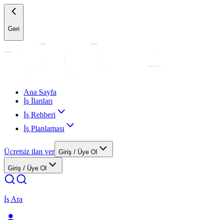
Geri
Ana Sayfa
İş İlanları
İş Rehberi
İş Planlaması
Ücretsiz ilan ver
Giriş / Üye Ol
Giriş / Üye Ol
İş Ara