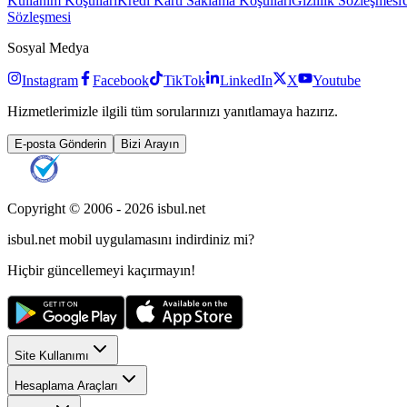
Kullanım Koşulları
Kredi Kartı Saklama Koşulları
Gizlilik Sözleşmesi
Sözleşmesi
Sosyal Medya
Instagram
Facebook
TikTok
LinkedIn
X
Youtube
Hizmetlerimizle ilgili tüm sorularınızı yanıtlamaya hazırız.
E-posta Gönderin
Bizi Arayın
Copyright © 2006 -
2026
isbul.net
isbul.net
mobil uygulamasını
indirdiniz mi?
Hiçbir güncellemeyi kaçırmayın!
Site Kullanımı
Hesaplama Araçları