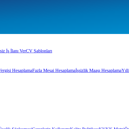
siz İş İlanı Ver
CV Şablonları
Vergisi Hesaplama
Fazla Mesai Hesaplama
İşsizlik Maaşı Hesaplama
Yıl