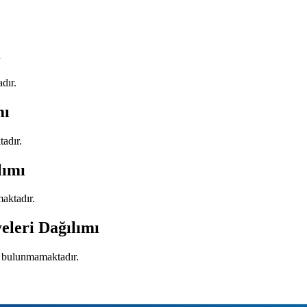
ı
dır.
mı
tadır.
lımı
aktadır.
eleri Dağılımı
si bulunmamaktadır.