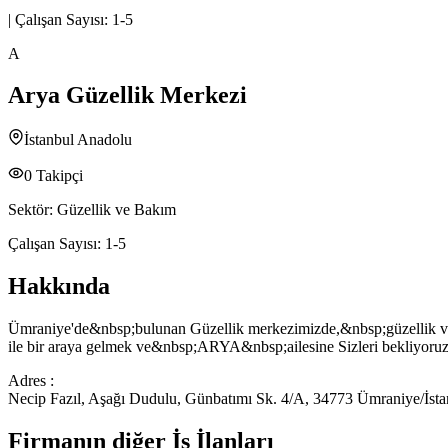
|
Çalışan Sayısı:
1-5
A
Arya Güzellik Merkezi
İstanbul Anadolu
0
Takipçi
Sektör:
Güzellik ve Bakım
Çalışan Sayısı:
1-5
Hakkında
Ümraniye'de&nbsp;bulunan Güzellik merkezimizde,&nbsp;güzellik ve e
ile bir araya gelmek ve&nbsp;ARYA&nbsp;ailesine Sizleri bekliyoruz
Adres :
Necip Fazıl, Aşağı Dudulu, Günbatımı Sk. 4/A, 34773 Ümraniye/İsta
Firmanın diğer İş İlanları