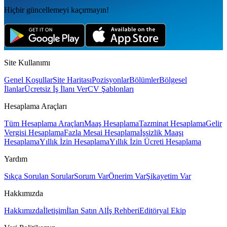
Hiçbir güncellemeyi kaçırmayın!
Site Kullanımı
Genel Koşullar
Site Haritası
Pozisyonlar
Bölümler
Bölgesel
İlanlar
Ücretsiz İş İlanı Ver
CV Şablonları
Hesaplama Araçları
Tüm Hesaplama Araçları
Maaş Hesaplama
Tazminat Hesaplama
Gelir
Vergisi Hesaplama
Fazla Mesai Hesaplama
İşsizlik Maaşı
Hesaplama
Yıllık İzin Hesaplama
Yıllık İzin Ücreti Hesaplama
Yardım
Sıkça Sorulan Sorular
Sorum Var
Önerim Var
Şikayetim Var
Hakkımızda
Hakkımızda
İletişim
İlan Satın Al
İş Rehberi
Editöryal Ekip