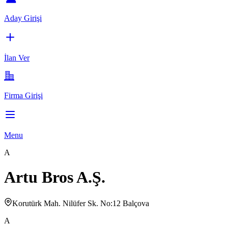
Aday Girişi
İlan Ver
Firma Girişi
Menu
A
Artu Bros A.Ş.
Korutürk Mah. Nilüfer Sk. No:12 Balçova
A