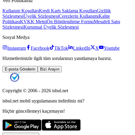
Veri Politikamız
Kullanım Koşulları
Kredi Kartı Saklama Koşulları
Gizlilik
Sözleşmesi
Üyelik Sözleşmesi
Çerezlerin Kullanımı
Kalite
Politikası
KVKK Metni
Ön Bilgilendirme Formu
Mesafeli Satış
Sözleşmesi
Kurumsal Üyelik Sözleşmesi
Sosyal Medya
Instagram
Facebook
TikTok
LinkedIn
X
Youtube
Hizmetlerimizle ilgili tüm sorularınızı yanıtlamaya hazırız.
E-posta Gönderin
Bizi Arayın
Copyright © 2006 -
2026
isbul.net
isbul.net
mobil uygulamasını
indirdiniz mi?
Hiçbir güncellemeyi kaçırmayın!