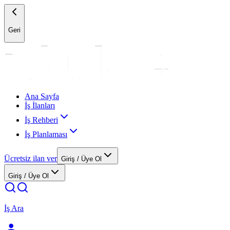
Geri
Ana Sayfa
İş İlanları
İş Rehberi
İş Planlaması
Ücretsiz ilan ver
Giriş / Üye Ol
Giriş / Üye Ol
İş Ara