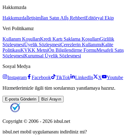
Hakkımızda
Hakkımızda
İletişim
İlan Satın Al
İş Rehberi
Editöryal Ekip
Veri Politikamız
Kullanım Koşulları
Kredi Kartı Saklama Koşulları
Gizlilik
Sözleşmesi
Üyelik Sözleşmesi
Çerezlerin Kullanımı
Kalite
Politikası
KVKK Metni
Ön Bilgilendirme Formu
Mesafeli Satış
Sözleşmesi
Kurumsal Üyelik Sözleşmesi
Sosyal Medya
Instagram
Facebook
TikTok
LinkedIn
X
Youtube
Hizmetlerimizle ilgili tüm sorularınızı yanıtlamaya hazırız.
E-posta Gönderin
Bizi Arayın
Copyright © 2006 -
2026
isbul.net
isbul.net
mobil uygulamasını
indirdiniz mi?