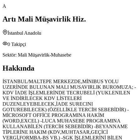
A
Artı Mali Müşavirlik Hiz.
İstanbul Anadolu
0
Takipçi
Sektör:
Mali Müşavirlik-Muhasebe
Hakkında
İSTANBUL/MALTEPE MERKEZDE,MİNIBUS YOLU
UZERİNDE BULUNAN MALI MUSAVIRLIK BUROMUZA; -
KDV İADE İŞLEMLERİNDE TECRUBELİ (YUKLENILEN
VE İNDİRİLECEK KDV LİSTELERİ
DUZENLEYEBILECEK,İADE SURECINI
GOTUREBILECEK) (ÖZELLİKLE TERCİH SEBEBİDİR) -
MİCROSOFT OFFİCE PROGRAMINA HAKİM
(WORD,EXCEL) -LUCA MUHASEBE PROGRAMINA
KULLANABİLEN (TERCİH SEBEBİDİR) -BEYANNAME
TİPLERİNE HAKIM (KDV,MUHTASAR,GEÇİCİ
VERGİ,FORMBA-BS VB.) -SGK İŞLEMLERİNİ BİLEN