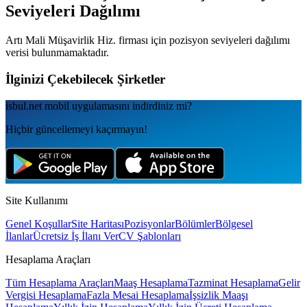
Seviyeleri Dağılımı
Artı Mali Müşavirlik Hiz.
firması için pozisyon seviyeleri dağılımı
verisi bulunmamaktadır.
İlginizi Çekebilecek Şirketler
isbul.net
mobil uygulamаsını
indirdiniz mi?
Hiçbir güncellemeyi kaçırmayın!
Site Kullanımı
Genel Koşullar
Site Haritası
Pozisyonlar
Bölümler
Bölgesel
İlanlar
Ücretsiz İş İlanı Ver
CV Şablonları
Hesaplama Araçları
Tüm Hesaplama Araçları
Maaş Hesaplama
Tazminat Hesaplama
Gelir
Vergisi Hesaplama
Fazla Mesai Hesaplama
İşsizlik Maaşı