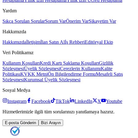
Hesaplama
Yıllık İzin Hesaplama
Yıllık İzin Ücreti Hesaplama
Yardım
Sıkça Sorulan Sorular
Sorum Var
Önerim Var
Şikayetim Var
Hakkımızda
Hakkımızda
İletişim
İlan Satın Al
İş Rehberi
Editöryal Ekip
Veri Politikamız
Kullanım Koşulları
Kredi Kartı Saklama Koşulları
Gizlilik
Sözleşmesi
Üyelik Sözleşmesi
Çerezlerin Kullanımı
Kalite
Politikası
KVKK Metni
Ön Bilgilendirme Formu
Mesafeli Satış
Sözleşmesi
Kurumsal Üyelik Sözleşmesi
Sosyal Medya
Instagram
Facebook
TikTok
LinkedIn
X
Youtube
Hizmetlerimizle ilgili tüm sorularınızı yanıtlamaya hazırız.
E-posta Gönderin
Bizi Arayın