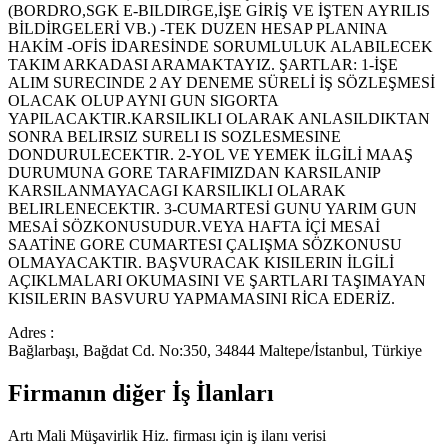
(BORDRO,SGK E-BILDIRGE,İŞE GİRİŞ VE İŞTEN AYRILIS
BİLDİRGELERİ VB.) -TEK DUZEN HESAP PLANINA
HAKİM -OFİS İDARESİNDE SORUMLULUK ALABILECEK
TAKIM ARKADASI ARAMAKTAYIZ. ŞARTLAR: 1-İŞE
ALIM SURECINDE 2 AY DENEME SÜRELİ İŞ SÖZLEŞMESİ
OLACAK OLUP AYNI GUN SIGORTA
YAPILACAKTIR.KARSILIKLI OLARAK ANLASILDIKTAN
SONRA BELIRSIZ SURELI IS SOZLESMESINE
DONDURULECEKTIR. 2-YOL VE YEMEK İLGİLİ MAAŞ
DURUMUNA GORE TARAFIMIZDAN KARSILANIP
KARSILANMAYACAGI KARSILIKLI OLARAK
BELIRLENECEKTIR. 3-CUMARTESİ GUNU YARIM GUN
MESAİ SÖZKONUSUDUR.VEYA HAFTA İÇİ MESAİ
SAATİNE GORE CUMARTESI ÇALIŞMA SÖZKONUSU
OLMAYACAKTIR. BAŞVURACAK KISILERIN İLGİLİ
AÇIKLMALARI OKUMASINI VE ŞARTLARI TAŞIMAYAN
KISILERIN BASVURU YAPMAMASINI RİCA EDERİZ.
Adres :
Bağlarbaşı, Bağdat Cd. No:350, 34844 Maltepe/İstanbul, Türkiye
Firmanın diğer İş İlanları
Artı Mali Müşavirlik Hiz.
firması için iş ilanı verisi