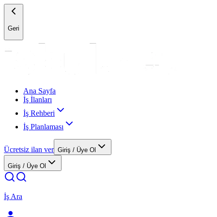
Geri
Ana Sayfa
İş İlanları
İş Rehberi
İş Planlaması
Ücretsiz ilan ver
Giriş / Üye Ol
Giriş / Üye Ol
İş Ara