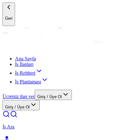
Geri
Ana Sayfa
İş İlanları
İş Rehberi
İş Planlaması
Ücretsiz ilan ver
Giriş / Üye Ol
Giriş / Üye Ol
İş Ara