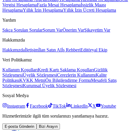
Vergisi Hesaplama
Fazla Mesai Hesaplama
İşsizlik Maaşı
Hesaplama
Yıllık İzin Hesaplama
Yıllık İzin Ücreti Hesaplama
Yardım
Sıkça Sorulan Sorular
Sorum Var
Önerim Var
Şikayetim Var
Hakkımızda
Hakkımızda
İletişim
İlan Satın Al
İş Rehberi
Editöryal Ekip
Veri Politikamız
Kullanım Koşulları
Kredi Kartı Saklama Koşulları
Gizlilik
Sözleşmesi
Üyelik Sözleşmesi
Çerezlerin Kullanımı
Kalite
Politikası
KVKK Metni
Ön Bilgilendirme Formu
Mesafeli Satış
Sözleşmesi
Kurumsal Üyelik Sözleşmesi
Sosyal Medya
Instagram
Facebook
TikTok
LinkedIn
X
Youtube
Hizmetlerimizle ilgili tüm sorularınızı yanıtlamaya hazırız.
E-posta Gönderin
Bizi Arayın