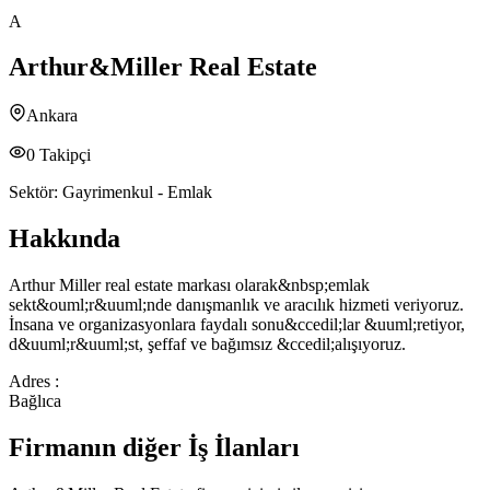
A
Arthur&Miller Real Estate
Ankara
0
Takipçi
Sektör:
Gayrimenkul - Emlak
Hakkında
Arthur Miller real estate markası olarak&nbsp;emlak
sekt&ouml;r&uuml;nde danışmanlık ve aracılık hizmeti veriyoruz.
İnsana ve organizasyonlara faydalı sonu&ccedil;lar &uuml;retiyor,
d&uuml;r&uuml;st, şeffaf ve bağımsız &ccedil;alışıyoruz.
Adres :
Bağlıca
Firmanın diğer İş İlanları