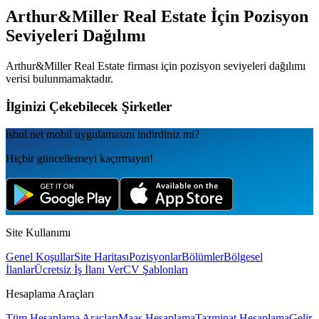
Arthur&Miller Real Estate
İçin Pozisyon
Seviyeleri Dağılımı
Arthur&Miller Real Estate
firması için pozisyon seviyeleri dağılımı
verisi bulunmamaktadır.
İlginizi Çekebilecek Şirketler
isbul.net
mobil uygulamаsını
indirdiniz mi?
Hiçbir güncellemeyi kaçırmayın!
Site Kullanımı
Genel Koşullar
Site Haritası
Pozisyonlar
Bölümler
Bölgesel
İlanlar
Ücretsiz İş İlanı Ver
CV Şablonları
Hesaplama Araçları
Tüm Hesaplama Araçları
Maaş Hesaplama
Tazminat Hesaplama
Gelir