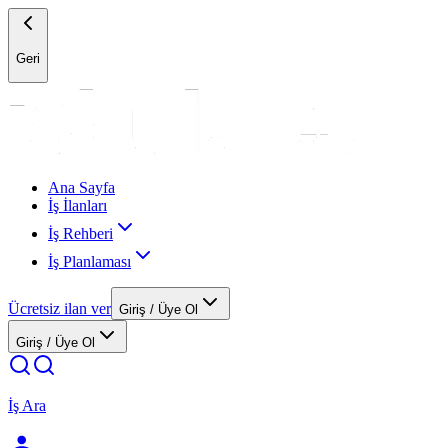
Geri
Ana Sayfa
İş İlanları
İş Rehberi
İş Planlaması
Ücretsiz ilan ver
Giriş / Üye Ol
Giriş / Üye Ol
İş Ara