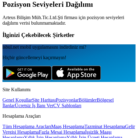
Pozisyon Seviyeleri Dağılımı
Arteus Bilişim Müh.Tic.Ltd.Şti
firması için pozisyon seviyeleri
dağılımı verisi bulunmamaktadır.
İlginizi Çekebilecek Şirketler
isbul.net
mobil uygulamаsını
indirdiniz mi?
Hiçbir güncellemeyi kaçırmayın!
Site Kullanımı
Genel Koşullar
Site Haritası
Pozisyonlar
Bölümler
Bölgesel
İlanlar
Ücretsiz İş İlanı Ver
CV Şablonları
Hesaplama Araçları
Tüm Hesaplama Araçları
Maaş Hesaplama
Tazminat Hesaplama
Gelir
Vergisi Hesaplama
Fazla Mesai Hesaplama
İşsizlik Maaşı
Hesaplama
Yıllık İzin Hesaplama
Yıllık İzin Ücreti Hesaplama