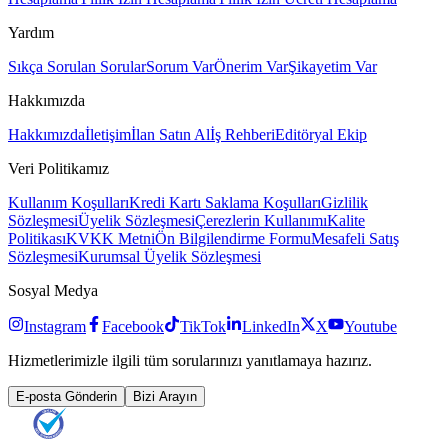
Yardım
Sıkça Sorulan Sorular
Sorum Var
Önerim Var
Şikayetim Var
Hakkımızda
Hakkımızda
İletişim
İlan Satın Al
İş Rehberi
Editöryal Ekip
Veri Politikamız
Kullanım Koşulları
Kredi Kartı Saklama Koşulları
Gizlilik
Sözleşmesi
Üyelik Sözleşmesi
Çerezlerin Kullanımı
Kalite
Politikası
KVKK Metni
Ön Bilgilendirme Formu
Mesafeli Satış
Sözleşmesi
Kurumsal Üyelik Sözleşmesi
Sosyal Medya
Instagram
Facebook
TikTok
LinkedIn
X
Youtube
Hizmetlerimizle ilgili tüm sorularınızı yanıtlamaya hazırız.
E-posta Gönderin
Bizi Arayın