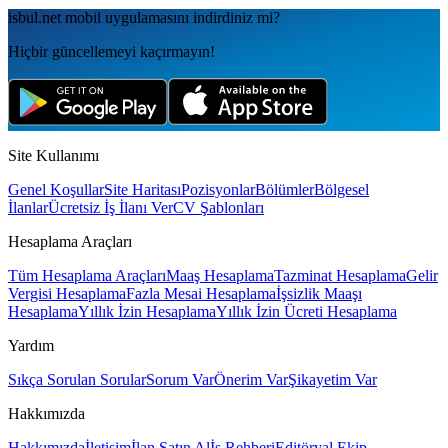
isbul.net
mobil uygulamаsını
indirdiniz mi?
Hiçbir güncellemeyi kaçırmayın!
Site Kullanımı
Genel Koşullar
Site Haritası
Pozisyonlar
Bölümler
Bölgesel
İlanlar
Ücretsiz İş İlanı Ver
CV Şablonları
Hesaplama Araçları
Tüm Hesaplama Araçları
Maaş Hesaplama
Tazminat Hesaplama
Gelir
Vergisi Hesaplama
Fazla Mesai Hesaplama
İşsizlik Maaşı
Hesaplama
Yıllık İzin Hesaplama
Yıllık İzin Ücreti Hesaplama
Yardım
Sıkça Sorulan Sorular
Sorum Var
Önerim Var
Şikayetim Var
Hakkımızda
Hakkımızda
İletişim
İlan Satın Al
İş Rehberi
Editöryal Ekip