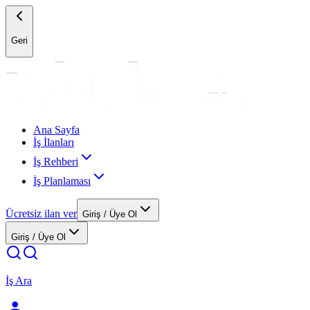
Geri
Ana Sayfa
İş İlanları
İş Rehberi
İş Planlaması
Ücretsiz ilan ver
Giriş / Üye Ol
Giriş / Üye Ol
İş Ara