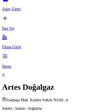
Aday Girişi
İlan Ver
Firma Girişi
Menu
A
Artes Doğalgaz
Esatpaşa Mah. Kumru Sokak No:66 -A
Sektör :
Isıtma - Soğutma