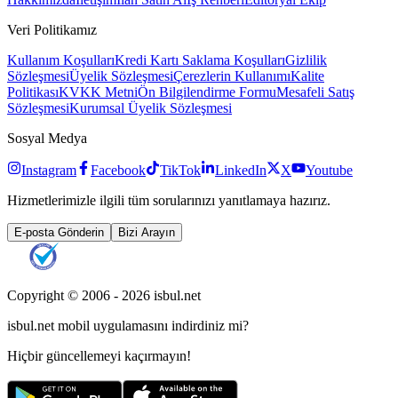
Veri Politikamız
Kullanım Koşulları
Kredi Kartı Saklama Koşulları
Gizlilik
Sözleşmesi
Üyelik Sözleşmesi
Çerezlerin Kullanımı
Kalite
Politikası
KVKK Metni
Ön Bilgilendirme Formu
Mesafeli Satış
Sözleşmesi
Kurumsal Üyelik Sözleşmesi
Sosyal Medya
Instagram
Facebook
TikTok
LinkedIn
X
Youtube
Hizmetlerimizle ilgili tüm sorularınızı yanıtlamaya hazırız.
E-posta Gönderin
Bizi Arayın
Copyright © 2006 -
2026
isbul.net
isbul.net
mobil uygulamasını
indirdiniz mi?
Hiçbir güncellemeyi kaçırmayın!