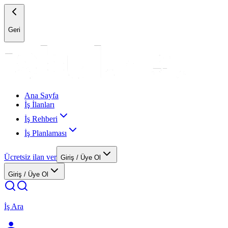
Geri
Ana Sayfa
İş İlanları
İş Rehberi
İş Planlaması
Ücretsiz ilan ver
Giriş / Üye Ol
Giriş / Üye Ol
İş Ara