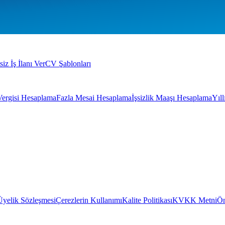
siz İş İlanı Ver
CV Şablonları
Vergisi Hesaplama
Fazla Mesai Hesaplama
İşsizlik Maaşı Hesaplama
Yıl
Üyelik Sözleşmesi
Çerezlerin Kullanımı
Kalite Politikası
KVKK Metni
Ön