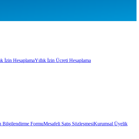
lık İzin Hesaplama
Yıllık İzin Ücreti Hesaplama
 Bilgilendirme Formu
Mesafeli Satış Sözleşmesi
Kurumsal Üyelik