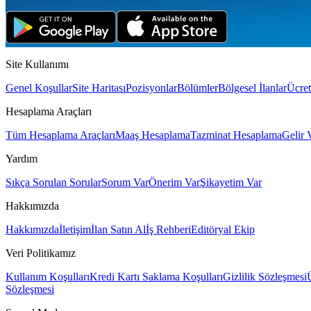
Site Kullanımı
Genel Koşullar
Site Haritası
Pozisyonlar
Bölümler
Bölgesel İlanlar
Ücret
Hesaplama Araçları
Tüm Hesaplama Araçları
Maaş Hesaplama
Tazminat Hesaplama
Gelir 
Yardım
Sıkça Sorulan Sorular
Sorum Var
Önerim Var
Şikayetim Var
Hakkımızda
Hakkımızda
İletişim
İlan Satın Al
İş Rehberi
Editöryal Ekip
Veri Politikamız
Kullanım Koşulları
Kredi Kartı Saklama Koşulları
Gizlilik Sözleşmesi
Sözleşmesi