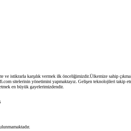
ite ve istikrarla karşılık vermek ilk önceliğimizdir.Ülkemize sahip çıkm
.com sitelerinin yönetimini yapmaktayız. Gelişen teknolojileri takip e
t etmek en büyük gayelerimizdendir.
B
 bulunmamaktadır.