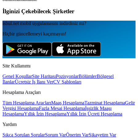
İlginizi Çekebilecek Şirketler
isbul.net
mobil uygulamаsını
indirdiniz mi?
Hiçbir güncellemeyi kaçırmayın!
Site Kullanımı
Genel Koşullar
Site Haritası
Pozisyonlar
Bölümler
Bölgesel
İlanlar
Ücretsiz İş İlanı Ver
CV Şablonları
Hesaplama Araçları
Tüm Hesaplama Araçları
Maaş Hesaplama
Tazminat Hesaplama
Gelir
Vergisi Hesaplama
Fazla Mesai Hesaplama
İşsizlik Maaşı
Hesaplama
Yıllık İzin Hesaplama
Yıllık İzin Ücreti Hesaplama
Yardım
Sıkça Sorulan Sorular
Sorum Var
Önerim Var
Şikayetim Var