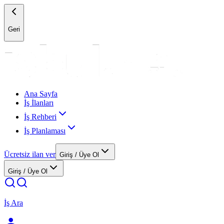
Geri
Ana Sayfa
İş İlanları
İş Rehberi
İş Planlaması
Ücretsiz ilan ver
Giriş / Üye Ol
Giriş / Üye Ol
İş Ara