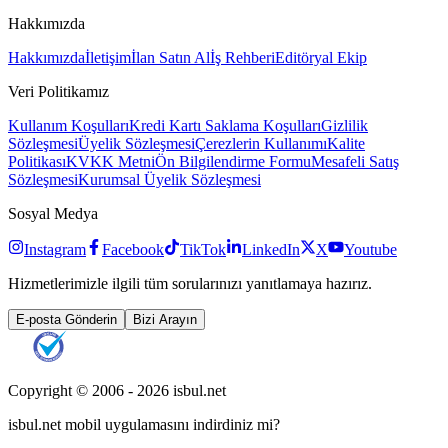
Hakkımızda
Hakkımızda
İletişim
İlan Satın Al
İş Rehberi
Editöryal Ekip
Veri Politikamız
Kullanım Koşulları
Kredi Kartı Saklama Koşulları
Gizlilik
Sözleşmesi
Üyelik Sözleşmesi
Çerezlerin Kullanımı
Kalite
Politikası
KVKK Metni
Ön Bilgilendirme Formu
Mesafeli Satış
Sözleşmesi
Kurumsal Üyelik Sözleşmesi
Sosyal Medya
Instagram
Facebook
TikTok
LinkedIn
X
Youtube
Hizmetlerimizle ilgili tüm sorularınızı yanıtlamaya hazırız.
E-posta Gönderin
Bizi Arayın
Copyright © 2006 -
2026
isbul.net
isbul.net
mobil uygulamasını
indirdiniz mi?