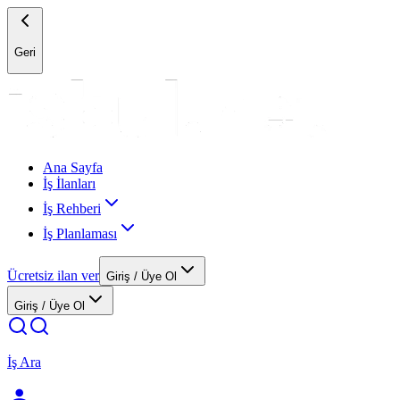
Geri
Ana Sayfa
İş İlanları
İş Rehberi
İş Planlaması
Ücretsiz ilan ver
Giriş / Üye Ol
Giriş / Üye Ol
İş Ara