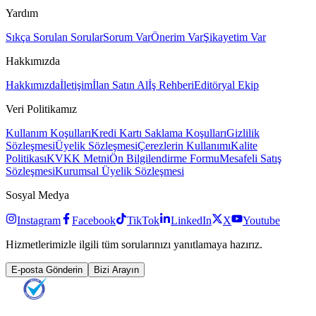
Yardım
Sıkça Sorulan Sorular
Sorum Var
Önerim Var
Şikayetim Var
Hakkımızda
Hakkımızda
İletişim
İlan Satın Al
İş Rehberi
Editöryal Ekip
Veri Politikamız
Kullanım Koşulları
Kredi Kartı Saklama Koşulları
Gizlilik
Sözleşmesi
Üyelik Sözleşmesi
Çerezlerin Kullanımı
Kalite
Politikası
KVKK Metni
Ön Bilgilendirme Formu
Mesafeli Satış
Sözleşmesi
Kurumsal Üyelik Sözleşmesi
Sosyal Medya
Instagram
Facebook
TikTok
LinkedIn
X
Youtube
Hizmetlerimizle ilgili tüm sorularınızı yanıtlamaya hazırız.
E-posta Gönderin
Bizi Arayın