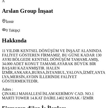
A
Arslan Group İnşaat
İzmir
0
Takipçi
Hakkında
11 YILDIR KENTSEL DÖNÜŞÜM VE İNŞAAT ALANINDA
FALİYET GÖSTEREN FİRMAMIZ. BU GÜNE KADAR 130
AYRI BÖLGEDE KENTSEL DÖNÜŞÜM TAMAMLAMIŞ,
34.000 ADET KONUT TAMAMLAYARAK BÜYÜK BİR
BAŞARI KAZANMIŞTIR. HALEN
İZMİR,ANKARA,BURSA,İSTANBUL,YALOVA,İZMİT,ANTA
LYA,MERSİN,AYDIN İLLERİNDE FALİYET
GÖSTERMEKTEDİR.
Adres :
ÇINARLI MAHALLESİ İSLAM KERİMOV CAD. NO.1
MARTI TOWER 14.KAT DAİRE.1402 KONAK / İZMİR