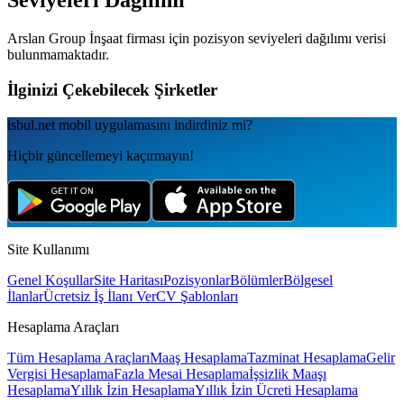
Seviyeleri Dağılımı
Arslan Group İnşaat
firması için pozisyon seviyeleri dağılımı verisi
bulunmamaktadır.
İlginizi Çekebilecek Şirketler
isbul.net
mobil uygulamаsını
indirdiniz mi?
Hiçbir güncellemeyi kaçırmayın!
Site Kullanımı
Genel Koşullar
Site Haritası
Pozisyonlar
Bölümler
Bölgesel
İlanlar
Ücretsiz İş İlanı Ver
CV Şablonları
Hesaplama Araçları
Tüm Hesaplama Araçları
Maaş Hesaplama
Tazminat Hesaplama
Gelir
Vergisi Hesaplama
Fazla Mesai Hesaplama
İşsizlik Maaşı
Hesaplama
Yıllık İzin Hesaplama
Yıllık İzin Ücreti Hesaplama