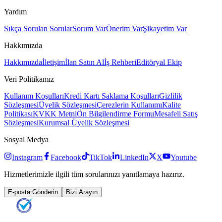
Yardım
Sıkça Sorulan Sorular
Sorum Var
Önerim Var
Şikayetim Var
Hakkımızda
Hakkımızda
İletişim
İlan Satın Al
İş Rehberi
Editöryal Ekip
Veri Politikamız
Kullanım Koşulları
Kredi Kartı Saklama Koşulları
Gizlilik
Sözleşmesi
Üyelik Sözleşmesi
Çerezlerin Kullanımı
Kalite
Politikası
KVKK Metni
Ön Bilgilendirme Formu
Mesafeli Satış
Sözleşmesi
Kurumsal Üyelik Sözleşmesi
Sosyal Medya
Instagram
Facebook
TikTok
LinkedIn
X
Youtube
Hizmetlerimizle ilgili tüm sorularınızı yanıtlamaya hazırız.
E-posta Gönderin
Bizi Arayın