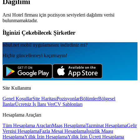
Dağılımı
Arsi Hotel
firması için pozisyon seviyeleri dağılımı verisi
bulunmamaktadır.
İlginizi Çekebilecek Şirketler
isbul.net
mobil uygulamаsını
indirdiniz mi?
Hiçbir güncellemeyi kaçırmayın!
Site Kullanımı
Genel Koşullar
Site Haritası
Pozisyonlar
Bölümler
Bölgesel
İlanlar
Ücretsiz İş İlanı Ver
CV Şablonları
Hesaplama Araçları
Tüm Hesaplama Araçları
Maaş Hesaplama
Tazminat Hesaplama
Gelir
Vergisi Hesaplama
Fazla Mesai Hesaplama
İşsizlik Maaşı
Hesaplama
Yıllık İzin Hesaplama
Yıllık İzin Ücreti Hesaplama