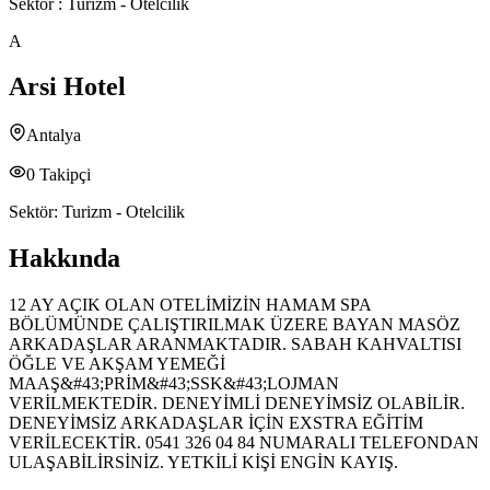
Sektör :
Turizm - Otelcilik
A
Arsi Hotel
Antalya
0
Takipçi
Sektör:
Turizm - Otelcilik
Hakkında
12 AY AÇIK OLAN OTELİMİZİN HAMAM SPA
BÖLÜMÜNDE ÇALIŞTIRILMAK ÜZERE BAYAN MASÖZ
ARKADAŞLAR ARANMAKTADIR. SABAH KAHVALTISI
ÖĞLE VE AKŞAM YEMEĞİ
MAAŞ&#43;PRİM&#43;SSK&#43;LOJMAN
VERİLMEKTEDİR. DENEYİMLİ DENEYİMSİZ OLABİLİR.
DENEYİMSİZ ARKADAŞLAR İÇİN EXSTRA EĞİTİM
VERİLECEKTİR. 0541 326 04 84 NUMARALI TELEFONDAN
ULAŞABİLİRSİNİZ. YETKİLİ KİŞİ ENGİN KAYIŞ.