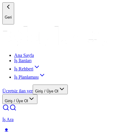
Geri
Ana Sayfa
İş İlanları
İş Rehberi
İş Planlaması
Ücretsiz ilan ver
Giriş / Üye Ol
Giriş / Üye Ol
İş Ara