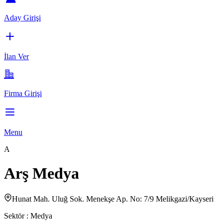
Aday Girişi
İlan Ver
Firma Girişi
Menu
A
Arş Medya
Hunat Mah. Uluğ Sok. Menekşe Ap. No: 7/9 Melikgazi/Kayseri
Sektör :
Medya