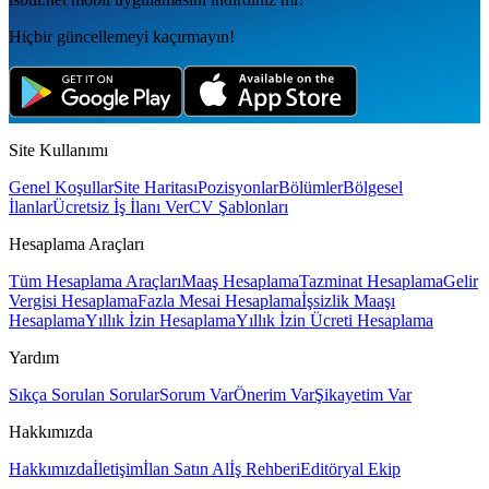
Hiçbir güncellemeyi kaçırmayın!
Site Kullanımı
Genel Koşullar
Site Haritası
Pozisyonlar
Bölümler
Bölgesel
İlanlar
Ücretsiz İş İlanı Ver
CV Şablonları
Hesaplama Araçları
Tüm Hesaplama Araçları
Maaş Hesaplama
Tazminat Hesaplama
Gelir
Vergisi Hesaplama
Fazla Mesai Hesaplama
İşsizlik Maaşı
Hesaplama
Yıllık İzin Hesaplama
Yıllık İzin Ücreti Hesaplama
Yardım
Sıkça Sorulan Sorular
Sorum Var
Önerim Var
Şikayetim Var
Hakkımızda
Hakkımızda
İletişim
İlan Satın Al
İş Rehberi
Editöryal Ekip