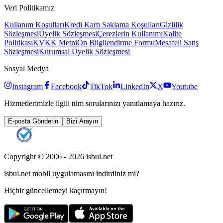
Veri Politikamız
Kullanım Koşulları
Kredi Kartı Saklama Koşulları
Gizlilik
Sözleşmesi
Üyelik Sözleşmesi
Çerezlerin Kullanımı
Kalite
Politikası
KVKK Metni
Ön Bilgilendirme Formu
Mesafeli Satış
Sözleşmesi
Kurumsal Üyelik Sözleşmesi
Sosyal Medya
Instagram
Facebook
TikTok
LinkedIn
X
Youtube
Hizmetlerimizle ilgili tüm sorularınızı yanıtlamaya hazırız.
E-posta Gönderin
Bizi Arayın
Copyright © 2006 -
2026
isbul.net
isbul.net
mobil uygulamasını
indirdiniz mi?
Hiçbir güncellemeyi kaçırmayın!