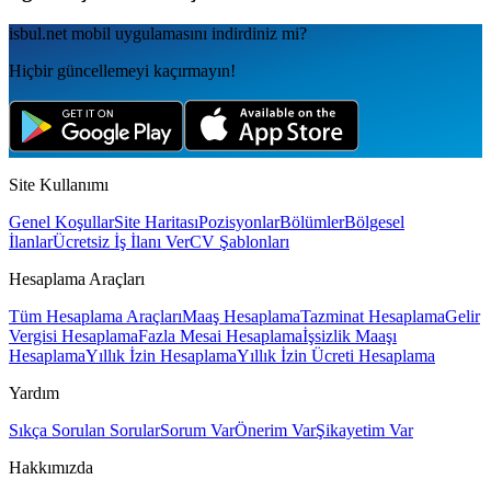
isbul.net
mobil uygulamаsını
indirdiniz mi?
Hiçbir güncellemeyi kaçırmayın!
Site Kullanımı
Genel Koşullar
Site Haritası
Pozisyonlar
Bölümler
Bölgesel
İlanlar
Ücretsiz İş İlanı Ver
CV Şablonları
Hesaplama Araçları
Tüm Hesaplama Araçları
Maaş Hesaplama
Tazminat Hesaplama
Gelir
Vergisi Hesaplama
Fazla Mesai Hesaplama
İşsizlik Maaşı
Hesaplama
Yıllık İzin Hesaplama
Yıllık İzin Ücreti Hesaplama
Yardım
Sıkça Sorulan Sorular
Sorum Var
Önerim Var
Şikayetim Var
Hakkımızda