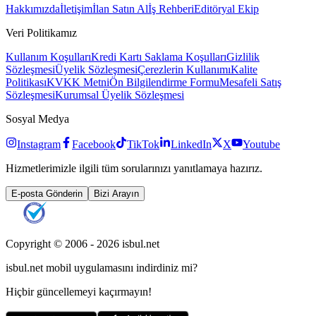
Hakkımızda
İletişim
İlan Satın Al
İş Rehberi
Editöryal Ekip
Veri Politikamız
Kullanım Koşulları
Kredi Kartı Saklama Koşulları
Gizlilik
Sözleşmesi
Üyelik Sözleşmesi
Çerezlerin Kullanımı
Kalite
Politikası
KVKK Metni
Ön Bilgilendirme Formu
Mesafeli Satış
Sözleşmesi
Kurumsal Üyelik Sözleşmesi
Sosyal Medya
Instagram
Facebook
TikTok
LinkedIn
X
Youtube
Hizmetlerimizle ilgili tüm sorularınızı yanıtlamaya hazırız.
E-posta Gönderin
Bizi Arayın
Copyright © 2006 -
2026
isbul.net
isbul.net
mobil uygulamasını
indirdiniz mi?
Hiçbir güncellemeyi kaçırmayın!