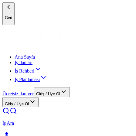
Geri
Ana Sayfa
İş İlanları
İş Rehberi
İş Planlaması
Ücretsiz ilan ver
Giriş / Üye Ol
Giriş / Üye Ol
İş Ara