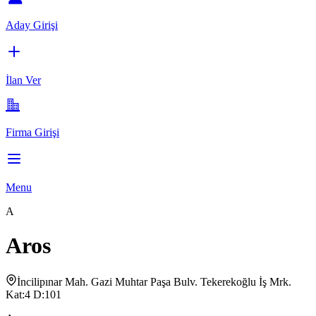
Aday Girişi
İlan Ver
Firma Girişi
Menu
A
Aros
İncilipınar Mah. Gazi Muhtar Paşa Bulv. Tekerekoğlu İş Mrk.
Kat:4 D:101