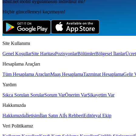
isbul.net
mobil uygulamаsını
indirdiniz mi?
Hiçbir güncellemeyi kaçırmayın!
Site Kullanımı
Genel Koşullar
Site Haritası
Pozisyonlar
Bölümler
Bölgesel İlanlar
Ücret
Hesaplama Araçları
Tüm Hesaplama Araçları
Maaş Hesaplama
Tazminat Hesaplama
Gelir 
Yardım
Sıkça Sorulan Sorular
Sorum Var
Önerim Var
Şikayetim Var
Hakkımızda
Hakkımızda
İletişim
İlan Satın Al
İş Rehberi
Editöryal Ekip
Veri Politikamız