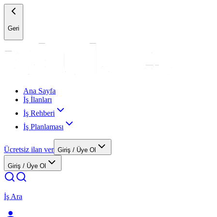
Geri
Ana Sayfa
İş İlanları
İş Rehberi
İş Planlaması
Ücretsiz ilan ver
Giriş / Üye Ol
Giriş / Üye Ol
İş Ara