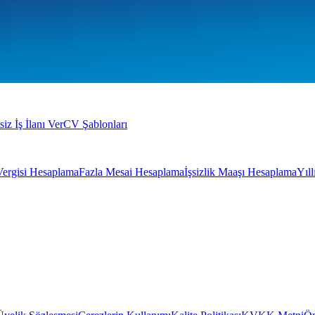
siz İş İlanı Ver
CV Şablonları
Vergisi Hesaplama
Fazla Mesai Hesaplama
İşsizlik Maaşı Hesaplama
Yıl