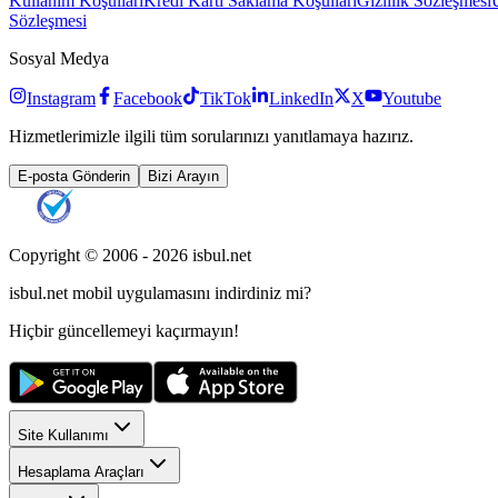
Kullanım Koşulları
Kredi Kartı Saklama Koşulları
Gizlilik Sözleşmesi
Sözleşmesi
Sosyal Medya
Instagram
Facebook
TikTok
LinkedIn
X
Youtube
Hizmetlerimizle ilgili tüm sorularınızı yanıtlamaya hazırız.
E-posta Gönderin
Bizi Arayın
Copyright © 2006 -
2026
isbul.net
isbul.net
mobil uygulamasını
indirdiniz mi?
Hiçbir güncellemeyi kaçırmayın!
Site Kullanımı
Hesaplama Araçları