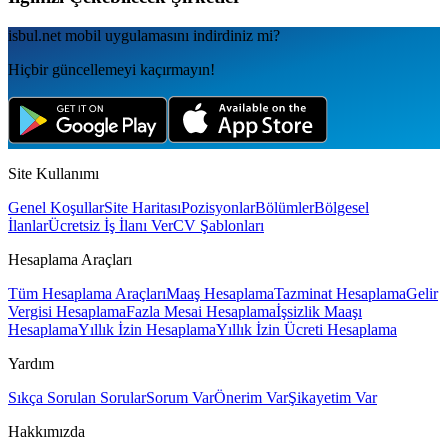
isbul.net
mobil uygulamаsını
indirdiniz mi?
Hiçbir güncellemeyi kaçırmayın!
Site Kullanımı
Genel Koşullar
Site Haritası
Pozisyonlar
Bölümler
Bölgesel
İlanlar
Ücretsiz İş İlanı Ver
CV Şablonları
Hesaplama Araçları
Tüm Hesaplama Araçları
Maaş Hesaplama
Tazminat Hesaplama
Gelir
Vergisi Hesaplama
Fazla Mesai Hesaplama
İşsizlik Maaşı
Hesaplama
Yıllık İzin Hesaplama
Yıllık İzin Ücreti Hesaplama
Yardım
Sıkça Sorulan Sorular
Sorum Var
Önerim Var
Şikayetim Var
Hakkımızda