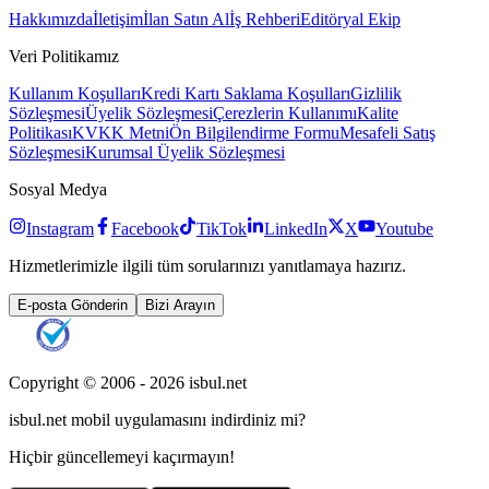
Hakkımızda
İletişim
İlan Satın Al
İş Rehberi
Editöryal Ekip
Veri Politikamız
Kullanım Koşulları
Kredi Kartı Saklama Koşulları
Gizlilik
Sözleşmesi
Üyelik Sözleşmesi
Çerezlerin Kullanımı
Kalite
Politikası
KVKK Metni
Ön Bilgilendirme Formu
Mesafeli Satış
Sözleşmesi
Kurumsal Üyelik Sözleşmesi
Sosyal Medya
Instagram
Facebook
TikTok
LinkedIn
X
Youtube
Hizmetlerimizle ilgili tüm sorularınızı yanıtlamaya hazırız.
E-posta Gönderin
Bizi Arayın
Copyright © 2006 -
2026
isbul.net
isbul.net
mobil uygulamasını
indirdiniz mi?
Hiçbir güncellemeyi kaçırmayın!