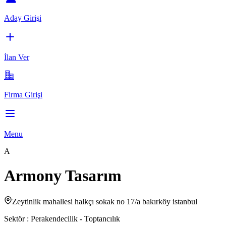
Aday Girişi
İlan Ver
Firma Girişi
Menu
A
Armony Tasarım
Zeytinlik mahallesi halkçı sokak no 17/a bakırköy istanbul
Sektör :
Perakendecilik - Toptancılık