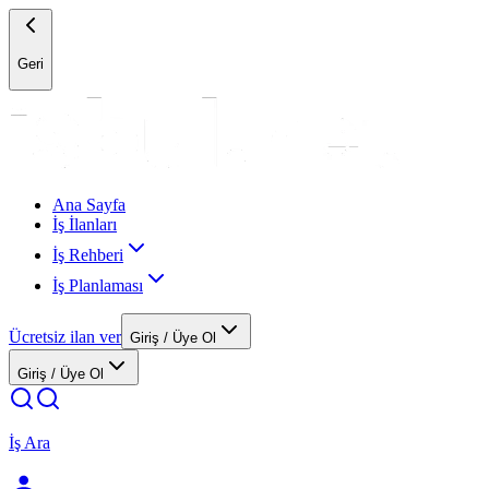
Geri
Ana Sayfa
İş İlanları
İş Rehberi
İş Planlaması
Ücretsiz ilan ver
Giriş / Üye Ol
Giriş / Üye Ol
İş Ara