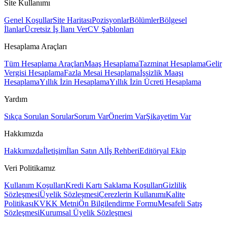
Site Kullanımı
Genel Koşullar
Site Haritası
Pozisyonlar
Bölümler
Bölgesel
İlanlar
Ücretsiz İş İlanı Ver
CV Şablonları
Hesaplama Araçları
Tüm Hesaplama Araçları
Maaş Hesaplama
Tazminat Hesaplama
Gelir
Vergisi Hesaplama
Fazla Mesai Hesaplama
İşsizlik Maaşı
Hesaplama
Yıllık İzin Hesaplama
Yıllık İzin Ücreti Hesaplama
Yardım
Sıkça Sorulan Sorular
Sorum Var
Önerim Var
Şikayetim Var
Hakkımızda
Hakkımızda
İletişim
İlan Satın Al
İş Rehberi
Editöryal Ekip
Veri Politikamız
Kullanım Koşulları
Kredi Kartı Saklama Koşulları
Gizlilik
Sözleşmesi
Üyelik Sözleşmesi
Çerezlerin Kullanımı
Kalite
Politikası
KVKK Metni
Ön Bilgilendirme Formu
Mesafeli Satış
Sözleşmesi
Kurumsal Üyelik Sözleşmesi