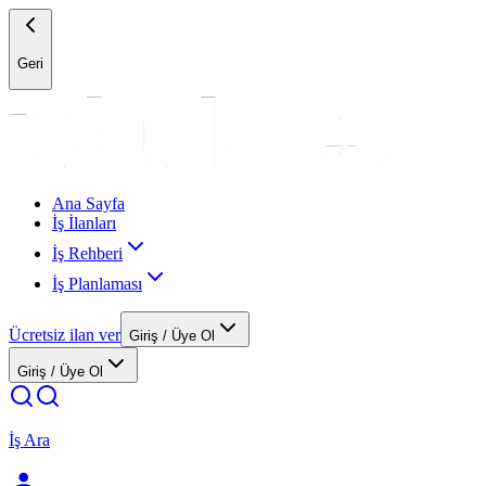
Geri
Ana Sayfa
İş İlanları
İş Rehberi
İş Planlaması
Ücretsiz ilan ver
Giriş / Üye Ol
Giriş / Üye Ol
İş Ara