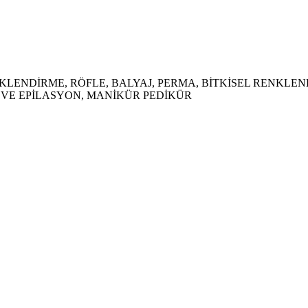
NKLENDİRME, RÖFLE, BALYAJ, PERMA, BİTKİSEL RENKLE
A VE EPİLASYON, MANİKÜR PEDİKÜR