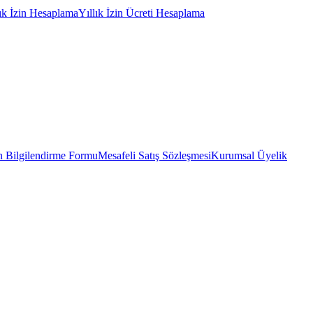
lık İzin Hesaplama
Yıllık İzin Ücreti Hesaplama
 Bilgilendirme Formu
Mesafeli Satış Sözleşmesi
Kurumsal Üyelik