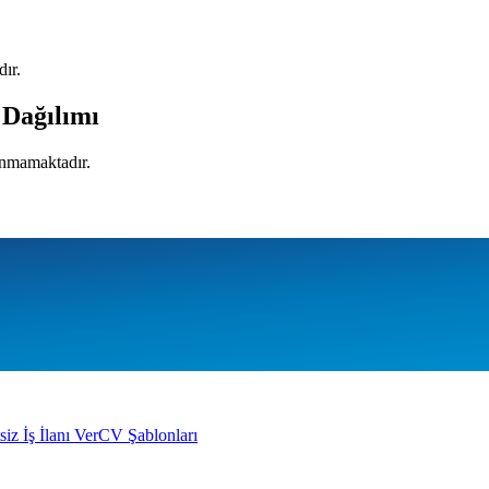
ır.
 Dağılımı
lunmamaktadır.
siz İş İlanı Ver
CV Şablonları