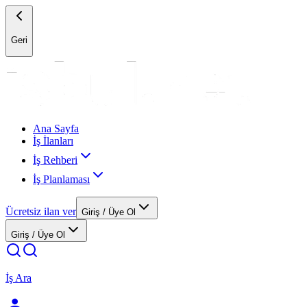
Geri
Ana Sayfa
İş İlanları
İş Rehberi
İş Planlaması
Ücretsiz ilan ver
Giriş / Üye Ol
Giriş / Üye Ol
İş Ara