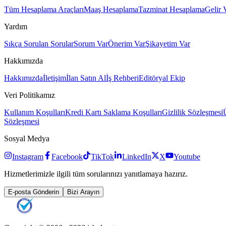
Tüm Hesaplama Araçları
Maaş Hesaplama
Tazminat Hesaplama
Gelir 
Yardım
Sıkça Sorulan Sorular
Sorum Var
Önerim Var
Şikayetim Var
Hakkımızda
Hakkımızda
İletişim
İlan Satın Al
İş Rehberi
Editöryal Ekip
Veri Politikamız
Kullanım Koşulları
Kredi Kartı Saklama Koşulları
Gizlilik Sözleşmesi
Sözleşmesi
Sosyal Medya
Instagram
Facebook
TikTok
LinkedIn
X
Youtube
Hizmetlerimizle ilgili tüm sorularınızı yanıtlamaya hazırız.
E-posta Gönderin
Bizi Arayın