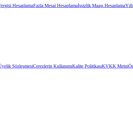
Vergisi Hesaplama
Fazla Mesai Hesaplama
İşsizlik Maaşı Hesaplama
Yıl
Üyelik Sözleşmesi
Çerezlerin Kullanımı
Kalite Politikası
KVKK Metni
Ön