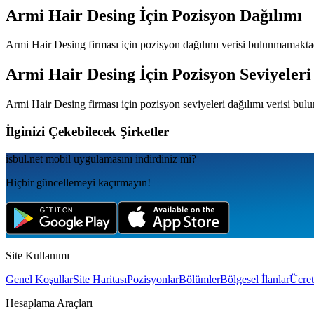
Armi Hair Desing
İçin Pozisyon Dağılımı
Armi Hair Desing
firması için pozisyon dağılımı verisi bulunmamaktad
Armi Hair Desing
İçin Pozisyon Seviyeleri
Armi Hair Desing
firması için pozisyon seviyeleri dağılımı verisi bu
İlginizi Çekebilecek Şirketler
isbul.net
mobil uygulamаsını
indirdiniz mi?
Hiçbir güncellemeyi kaçırmayın!
Site Kullanımı
Genel Koşullar
Site Haritası
Pozisyonlar
Bölümler
Bölgesel İlanlar
Ücret
Hesaplama Araçları