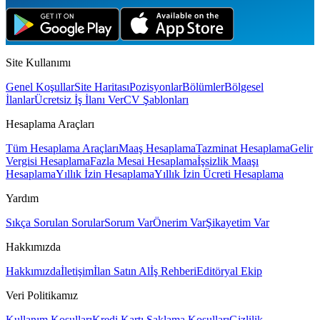
Site Kullanımı
Genel Koşullar
Site Haritası
Pozisyonlar
Bölümler
Bölgesel
İlanlar
Ücretsiz İş İlanı Ver
CV Şablonları
Hesaplama Araçları
Tüm Hesaplama Araçları
Maaş Hesaplama
Tazminat Hesaplama
Gelir
Vergisi Hesaplama
Fazla Mesai Hesaplama
İşsizlik Maaşı
Hesaplama
Yıllık İzin Hesaplama
Yıllık İzin Ücreti Hesaplama
Yardım
Sıkça Sorulan Sorular
Sorum Var
Önerim Var
Şikayetim Var
Hakkımızda
Hakkımızda
İletişim
İlan Satın Al
İş Rehberi
Editöryal Ekip
Veri Politikamız
Kullanım Koşulları
Kredi Kartı Saklama Koşulları
Gizlilik