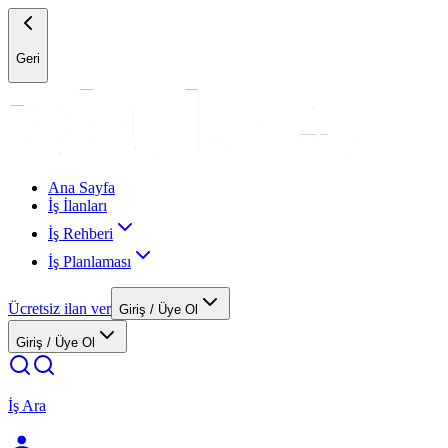
Geri
Ana Sayfa
İş İlanları
İş Rehberi
İş Planlaması
Ücretsiz ilan ver
Giriş / Üye Ol
Giriş / Üye Ol
İş Ara