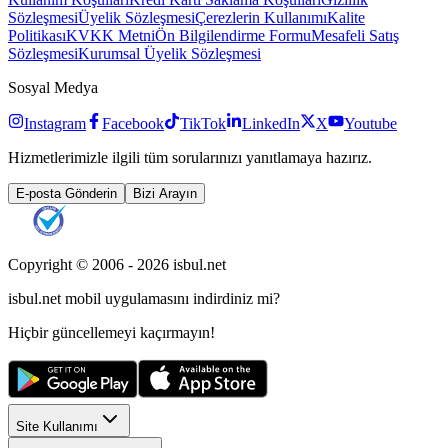
Sözleşmesi
Üyelik Sözleşmesi
Çerezlerin Kullanımı
Kalite
Politikası
KVKK Metni
Ön Bilgilendirme Formu
Mesafeli Satış
Sözleşmesi
Kurumsal Üyelik Sözleşmesi
Sosyal Medya
Instagram
Facebook
TikTok
LinkedIn
X
Youtube
Hizmetlerimizle ilgili tüm sorularınızı yanıtlamaya hazırız.
E-posta Gönderin
Bizi Arayın
Copyright © 2006 -
2026
isbul.net
isbul.net
mobil uygulamasını
indirdiniz mi?
Hiçbir güncellemeyi kaçırmayın!
Site Kullanımı