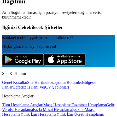
Dağılımı
Arm Soğutma
firması için pozisyon seviyeleri dağılımı verisi
bulunmamaktadır.
İlginizi Çekebilecek Şirketler
isbul.net
mobil uygulamаsını
indirdiniz mi?
Hiçbir güncellemeyi kaçırmayın!
Site Kullanımı
Genel Koşullar
Site Haritası
Pozisyonlar
Bölümler
Bölgesel
İlanlar
Ücretsiz İş İlanı Ver
CV Şablonları
Hesaplama Araçları
Tüm Hesaplama Araçları
Maaş Hesaplama
Tazminat Hesaplama
Gelir
Vergisi Hesaplama
Fazla Mesai Hesaplama
İşsizlik Maaşı
Hesaplama
Yıllık İzin Hesaplama
Yıllık İzin Ücreti Hesaplama