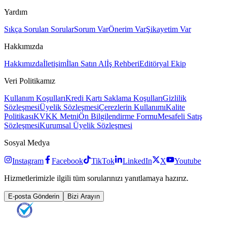
Yardım
Sıkça Sorulan Sorular
Sorum Var
Önerim Var
Şikayetim Var
Hakkımızda
Hakkımızda
İletişim
İlan Satın Al
İş Rehberi
Editöryal Ekip
Veri Politikamız
Kullanım Koşulları
Kredi Kartı Saklama Koşulları
Gizlilik
Sözleşmesi
Üyelik Sözleşmesi
Çerezlerin Kullanımı
Kalite
Politikası
KVKK Metni
Ön Bilgilendirme Formu
Mesafeli Satış
Sözleşmesi
Kurumsal Üyelik Sözleşmesi
Sosyal Medya
Instagram
Facebook
TikTok
LinkedIn
X
Youtube
Hizmetlerimizle ilgili tüm sorularınızı yanıtlamaya hazırız.
E-posta Gönderin
Bizi Arayın