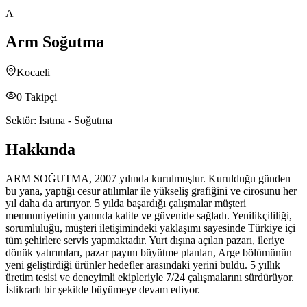
A
Arm Soğutma
Kocaeli
0
Takipçi
Sektör:
Isıtma - Soğutma
Hakkında
ARM SOĞUTMA, 2007 yılında kurulmuştur. Kurulduğu günden
bu yana, yaptığı cesur atılımlar ile yükseliş grafiğini ve cirosunu her
yıl daha da artırıyor. 5 yılda başardığı çalışmalar müşteri
memnuniyetinin yanında kalite ve güvenide sağladı. Yenilikçililiği,
sorumluluğu, müşteri iletişimindeki yaklaşımı sayesinde Türkiye içi
tüm şehirlere servis yapmaktadır. Yurt dışına açılan pazarı, ileriye
dönük yatırımları, pazar payını büyütme planları, Arge bölümünün
yeni geliştirdiği ürünler hedefler arasındaki yerini buldu. 5 yıllık
üretim tesisi ve deneyimli ekipleriyle 7/24 çalışmalarını sürdürüyor.
İstikrarlı bir şekilde büyümeye devam ediyor.