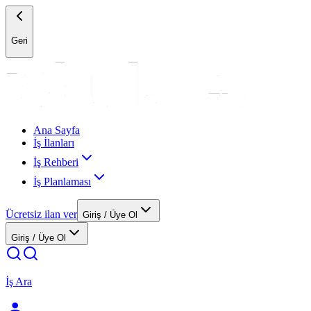
Geri
Ana Sayfa
İş İlanları
İş Rehberi
İş Planlaması
Ücretsiz ilan ver
Giriş / Üye Ol
Giriş / Üye Ol
İş Ara