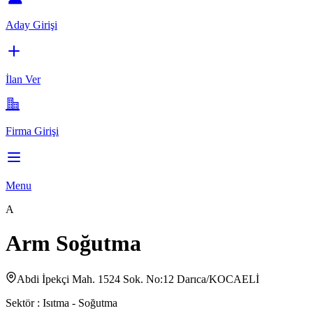
Aday Girişi
İlan Ver
Firma Girişi
Menu
A
Arm Soğutma
Abdi İpekçi Mah. 1524 Sok. No:12 Darıca/KOCAELİ
Sektör :
Isıtma - Soğutma