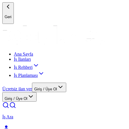
Geri
Ana Sayfa
İş İlanları
İş Rehberi
İş Planlaması
Ücretsiz ilan ver
Giriş / Üye Ol
Giriş / Üye Ol
İş Ara