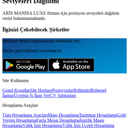
Seviyeleri Dağılımı
ARİS MANİSA LUXE
firması için pozisyon seviyeleri dağılımı
verisi bulunmamaktadır.
İlginizi Çekebilecek Şirketler
isbul.net
mobil uygulamаsını
indirdiniz mi?
Hiçbir güncellemeyi kaçırmayın!
Site Kullanımı
Genel Koşullar
Site Haritası
Pozisyonlar
Bölümler
Bölgesel
İlanlar
Ücretsiz İş İlanı Ver
CV Şablonları
Hesaplama Araçları
Tüm Hesaplama Araçları
Maaş Hesaplama
Tazminat Hesaplama
Gelir
Vergisi Hesaplama
Fazla Mesai Hesaplama
İşsizlik Maaşı
Hesaplama
Yıllık İzin Hesaplama
Yıllık İzin Ücreti Hesaplama