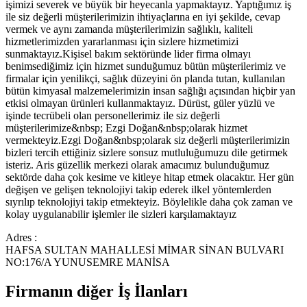
işimizi severek ve büyük bir heyecanla yapmaktayız. Yaptığımız iş
ile siz değerli müşterilerimizin ihtiyaçlarına en iyi şekilde, cevap
vermek ve aynı zamanda müşterilerimizin sağlıklı, kaliteli
hizmetlerimizden yararlanması için sizlere hizmetimizi
sunmaktayız.Kişisel bakım sektöründe lider firma olmayı
benimsediğimiz için hizmet sunduğumuz bütün müşterilerimiz ve
firmalar için yenilikçi, sağlık düzeyini ön planda tutan, kullanılan
bütün kimyasal malzemelerimizin insan sağlığı açısından hiçbir yan
etkisi olmayan ürünleri kullanmaktayız. Dürüst, güler yüzlü ve
işinde tecrübeli olan personellerimiz ile siz değerli
müşterilerimize&nbsp; Ezgi Doğan&nbsp;olarak hizmet
vermekteyiz.Ezgi Doğan&nbsp;olarak siz değerli müşterilerimizin
bizleri tercih ettiğiniz sizlere sonsuz mutluluğumuzu dile getirmek
isteriz. Aris güzellik merkezi olarak amacımız bulunduğumuz
sektörde daha çok kesime ve kitleye hitap etmek olacaktır. Her gün
değişen ve gelişen teknolojiyi takip ederek ilkel yöntemlerden
sıyrılıp teknolojiyi takip etmekteyiz. Böylelikle daha çok zaman ve
kolay uygulanabilir işlemler ile sizleri karşılamaktayız
Adres :
HAFSA SULTAN MAHALLESİ MİMAR SİNAN BULVARI
NO:176/A YUNUSEMRE MANİSA
Firmanın diğer İş İlanları