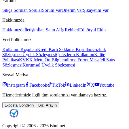
Yardım
Sıkça Sorulan Sorular
Sorum Var
Önerim Var
Şikayetim Var
Hakkımızda
Hakkımızda
İletişim
İlan Satın Al
İş Rehberi
Editöryal Ekip
Veri Politikamız
Kullanım Koşulları
Kredi Kartı Saklama Koşulları
Gizlilik
Sözleşmesi
Üyelik Sözleşmesi
Çerezlerin Kullanımı
Kalite
Politikası
KVKK Metni
Ön Bilgilendirme Formu
Mesafeli Satış
Sözleşmesi
Kurumsal Üyelik Sözleşmesi
Sosyal Medya
Instagram
Facebook
TikTok
LinkedIn
X
Youtube
Hizmetlerimizle ilgili tüm sorularınızı yanıtlamaya hazırız.
E-posta Gönderin
Bizi Arayın
Copyright © 2006 -
2026
isbul.net