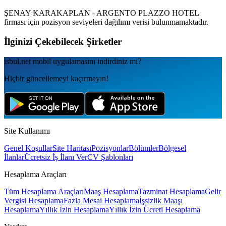
ŞENAY KARAKAPLAN - ARGENTO PLAZZO HOTEL
firması için pozisyon seviyeleri dağılımı verisi bulunmamaktadır.
İlginizi Çekebilecek Şirketler
isbul.net
mobil uygulamаsını
indirdiniz mi?
Hiçbir güncellemeyi kaçırmayın!
Site Kullanımı
Genel Koşullar
Site Haritası
Pozisyonlar
Bölümler
Bölgesel
İlanlar
Ücretsiz İş İlanı Ver
CV Şablonları
Hesaplama Araçları
Tüm Hesaplama Araçları
Maaş Hesaplama
Tazminat Hesaplama
Gelir
Vergisi Hesaplama
Fazla Mesai Hesaplama
İşsizlik Maaşı
Hesaplama
Yıllık İzin Hesaplama
Yıllık İzin Ücreti Hesaplama