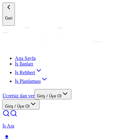
Geri
Ana Sayfa
İş İlanları
İş Rehberi
İş Planlaması
Ücretsiz ilan ver
Giriş / Üye Ol
Giriş / Üye Ol
İş Ara