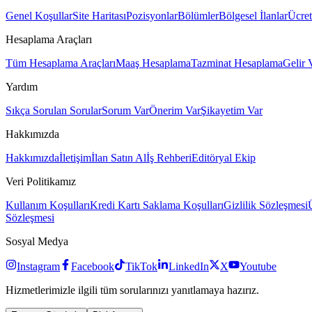
Genel Koşullar
Site Haritası
Pozisyonlar
Bölümler
Bölgesel İlanlar
Ücret
Hesaplama Araçları
Tüm Hesaplama Araçları
Maaş Hesaplama
Tazminat Hesaplama
Gelir 
Yardım
Sıkça Sorulan Sorular
Sorum Var
Önerim Var
Şikayetim Var
Hakkımızda
Hakkımızda
İletişim
İlan Satın Al
İş Rehberi
Editöryal Ekip
Veri Politikamız
Kullanım Koşulları
Kredi Kartı Saklama Koşulları
Gizlilik Sözleşmesi
Sözleşmesi
Sosyal Medya
Instagram
Facebook
TikTok
LinkedIn
X
Youtube
Hizmetlerimizle ilgili tüm sorularınızı yanıtlamaya hazırız.