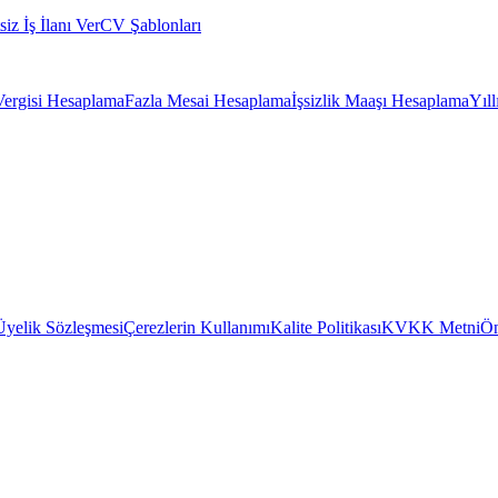
siz İş İlanı Ver
CV Şablonları
Vergisi Hesaplama
Fazla Mesai Hesaplama
İşsizlik Maaşı Hesaplama
Yıl
Üyelik Sözleşmesi
Çerezlerin Kullanımı
Kalite Politikası
KVKK Metni
Ön