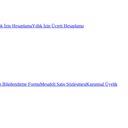
lık İzin Hesaplama
Yıllık İzin Ücreti Hesaplama
 Bilgilendirme Formu
Mesafeli Satış Sözleşmesi
Kurumsal Üyelik