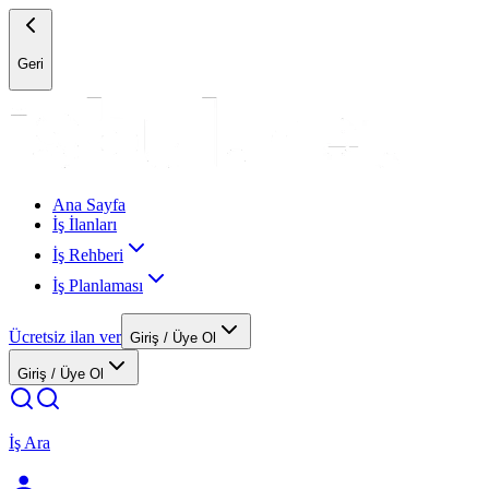
Geri
Ana Sayfa
İş İlanları
İş Rehberi
İş Planlaması
Ücretsiz ilan ver
Giriş / Üye Ol
Giriş / Üye Ol
İş Ara