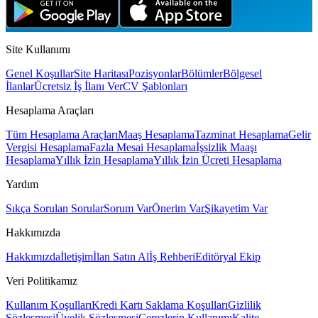
Site Kullanımı
Genel Koşullar
Site Haritası
Pozisyonlar
Bölümler
Bölgesel
İlanlar
Ücretsiz İş İlanı Ver
CV Şablonları
Hesaplama Araçları
Tüm Hesaplama Araçları
Maaş Hesaplama
Tazminat Hesaplama
Gelir
Vergisi Hesaplama
Fazla Mesai Hesaplama
İşsizlik Maaşı
Hesaplama
Yıllık İzin Hesaplama
Yıllık İzin Ücreti Hesaplama
Yardım
Sıkça Sorulan Sorular
Sorum Var
Önerim Var
Şikayetim Var
Hakkımızda
Hakkımızda
İletişim
İlan Satın Al
İş Rehberi
Editöryal Ekip
Veri Politikamız
Kullanım Koşulları
Kredi Kartı Saklama Koşulları
Gizlilik
Sözleşmesi
Üyelik Sözleşmesi
Çerezlerin Kullanımı
Kalite