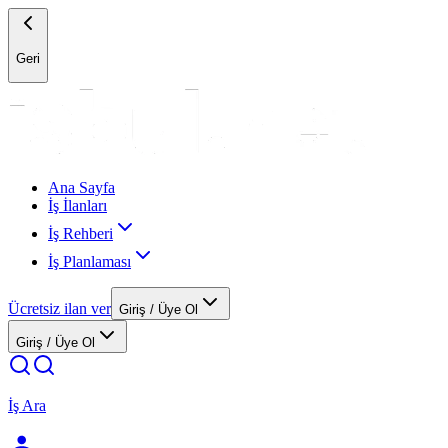
Geri
Ana Sayfa
İş İlanları
İş Rehberi
İş Planlaması
Ücretsiz ilan ver
Giriş / Üye Ol
Giriş / Üye Ol
İş Ara