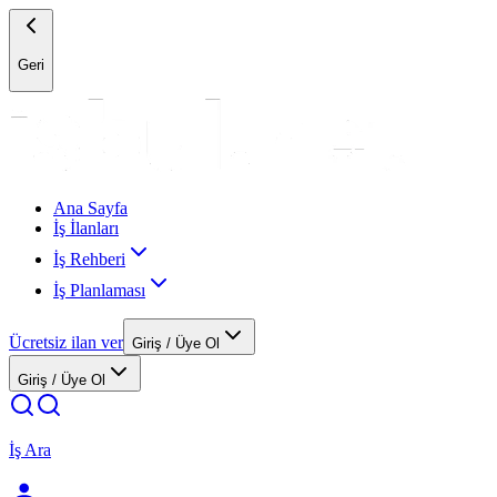
Geri
Ana Sayfa
İş İlanları
İş Rehberi
İş Planlaması
Ücretsiz ilan ver
Giriş / Üye Ol
Giriş / Üye Ol
İş Ara