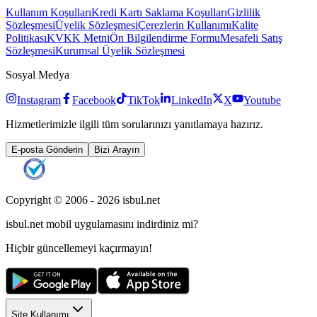
Kullanım Koşulları
Kredi Kartı Saklama Koşulları
Gizlilik
Sözleşmesi
Üyelik Sözleşmesi
Çerezlerin Kullanımı
Kalite
Politikası
KVKK Metni
Ön Bilgilendirme Formu
Mesafeli Satış
Sözleşmesi
Kurumsal Üyelik Sözleşmesi
Sosyal Medya
Instagram
Facebook
TikTok
LinkedIn
X
Youtube
Hizmetlerimizle ilgili tüm sorularınızı yanıtlamaya hazırız.
E-posta Gönderin
Bizi Arayın
Copyright © 2006 -
2026
isbul.net
isbul.net
mobil uygulamasını
indirdiniz mi?
Hiçbir güncellemeyi kaçırmayın!
Site Kullanımı