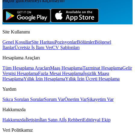
Hiçbir güncellemeyi kaçırmayın!
Site Kullanımı
Genel Koşullar
Site Haritası
Pozisyonlar
Bölümler
Bölgesel
İlanlar
Ücretsiz İş İlanı Ver
CV Şablonları
Hesaplama Araçları
Tüm Hesaplama Araçları
Maaş Hesaplama
Tazminat Hesaplama
Gelir
Vergisi Hesaplama
Fazla Mesai Hesaplama
İşsizlik Maaşı
Hesaplama
Yıllık İzin Hesaplama
Yıllık İzin Ücreti Hesaplama
Yardım
Sıkça Sorulan Sorular
Sorum Var
Önerim Var
Şikayetim Var
Hakkımızda
Hakkımızda
İletişim
İlan Satın Al
İş Rehberi
Editöryal Ekip
Veri Politikamız