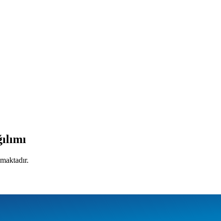
ğılımı
amaktadır.