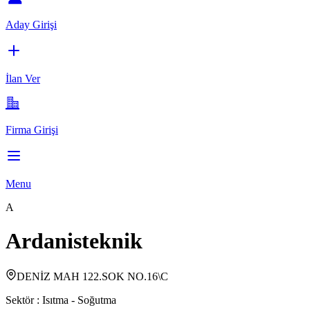
Aday Girişi
İlan Ver
Firma Girişi
Menu
A
Ardanisteknik
DENİZ MAH 122.SOK NO.16\C
Sektör :
Isıtma - Soğutma