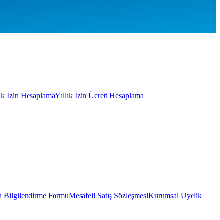
lık İzin Hesaplama
Yıllık İzin Ücreti Hesaplama
 Bilgilendirme Formu
Mesafeli Satış Sözleşmesi
Kurumsal Üyelik