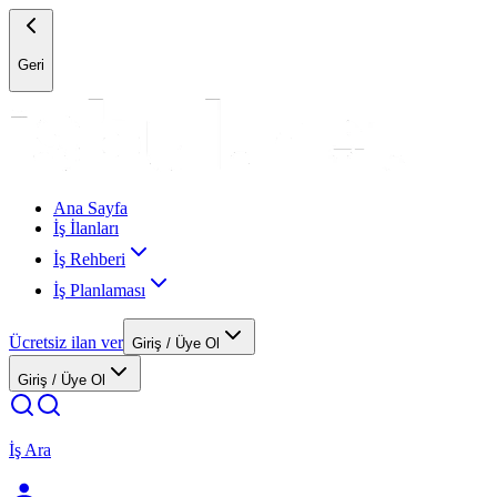
Geri
Ana Sayfa
İş İlanları
İş Rehberi
İş Planlaması
Ücretsiz ilan ver
Giriş / Üye Ol
Giriş / Üye Ol
İş Ara