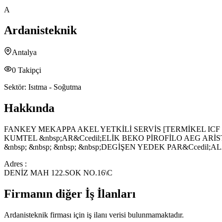
A
Ardanisteknik
Antalya
0
Takipçi
Sektör:
Isıtma - Soğutma
Hakkında
FANKEY MEKAPPA AKEL YETKİLİ SERVİS [TERMİKEL ICF
KUMTEL &nbsp;AR&Ccedil;ELİK BEKO PİROFİLO AEG ARİS
&nbsp; &nbsp; &nbsp; &nbsp;DEGİŞEN YEDEK PAR&Ccedil;A
Adres :
DENİZ MAH 122.SOK NO.16\C
Firmanın diğer İş İlanları
Ardanisteknik
firması için iş ilanı verisi bulunmamaktadır.