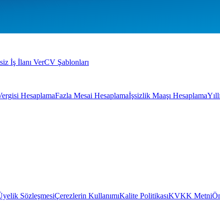
siz İş İlanı Ver
CV Şablonları
Vergisi Hesaplama
Fazla Mesai Hesaplama
İşsizlik Maaşı Hesaplama
Yıl
Üyelik Sözleşmesi
Çerezlerin Kullanımı
Kalite Politikası
KVKK Metni
Ön