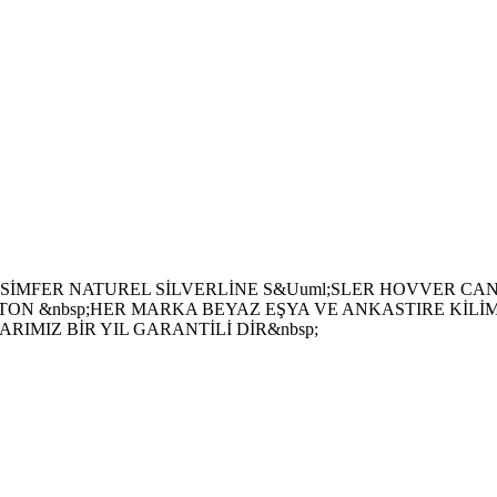
 SİMFER NATUREL SİLVERLİNE S&Uuml;SLER HOVVER CAND
TON &nbsp;HER MARKA BEYAZ EŞYA VE ANKASTIRE KİLİMA T
LARIMIZ BİR YIL GARANTİLİ DİR&nbsp;