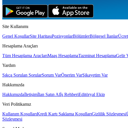
Site Kullanımı
Genel Koşullar
Site Haritası
Pozisyonlar
Bölümler
Bölgesel İlanlar
Ücret
Hesaplama Araçları
Tüm Hesaplama Araçları
Maaş Hesaplama
Tazminat Hesaplama
Gelir 
Yardım
Sıkça Sorulan Sorular
Sorum Var
Önerim Var
Şikayetim Var
Hakkımızda
Hakkımızda
İletişim
İlan Satın Al
İş Rehberi
Editöryal Ekip
Veri Politikamız
Kullanım Koşulları
Kredi Kartı Saklama Koşulları
Gizlilik Sözleşmesi
Sözleşmesi