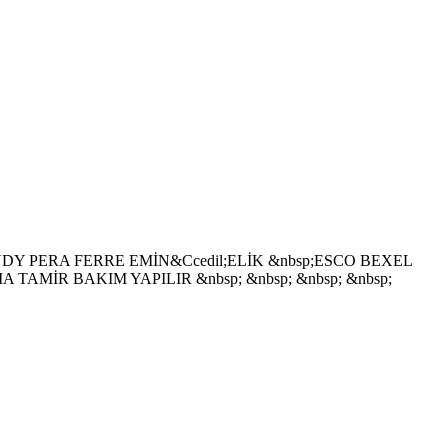
Y PERA FERRE EMİN&Ccedil;ELİK &nbsp;ESCO BEXEL
AMİR BAKIM YAPILIR &nbsp; &nbsp; &nbsp; &nbsp;