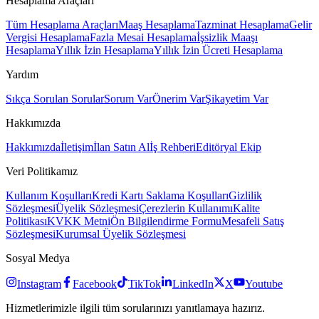
Hesaplama Araçları
Tüm Hesaplama Araçları
Maaş Hesaplama
Tazminat Hesaplama
Gelir
Vergisi Hesaplama
Fazla Mesai Hesaplama
İşsizlik Maaşı
Hesaplama
Yıllık İzin Hesaplama
Yıllık İzin Ücreti Hesaplama
Yardım
Sıkça Sorulan Sorular
Sorum Var
Önerim Var
Şikayetim Var
Hakkımızda
Hakkımızda
İletişim
İlan Satın Al
İş Rehberi
Editöryal Ekip
Veri Politikamız
Kullanım Koşulları
Kredi Kartı Saklama Koşulları
Gizlilik
Sözleşmesi
Üyelik Sözleşmesi
Çerezlerin Kullanımı
Kalite
Politikası
KVKK Metni
Ön Bilgilendirme Formu
Mesafeli Satış
Sözleşmesi
Kurumsal Üyelik Sözleşmesi
Sosyal Medya
Instagram
Facebook
TikTok
LinkedIn
X
Youtube
Hizmetlerimizle ilgili tüm sorularınızı yanıtlamaya hazırız.