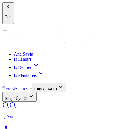
Geri
Ana Sayfa
İş İlanları
İş Rehberi
İş Planlaması
Ücretsiz ilan ver
Giriş / Üye Ol
Giriş / Üye Ol
İş Ara