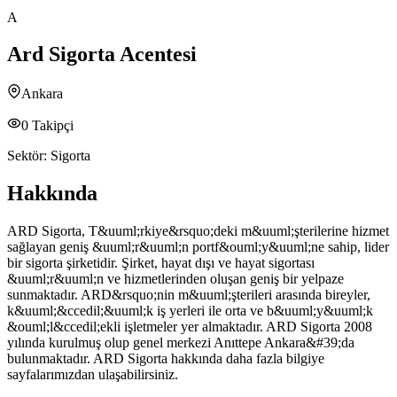
A
Ard Sigorta Acentesi
Ankara
0
Takipçi
Sektör:
Sigorta
Hakkında
ARD Sigorta, T&uuml;rkiye&rsquo;deki m&uuml;şterilerine hizmet
sağlayan geniş &uuml;r&uuml;n portf&ouml;y&uuml;ne sahip, lider
bir sigorta şirketidir. Şirket, hayat dışı ve hayat sigortası
&uuml;r&uuml;n ve hizmetlerinden oluşan geniş bir yelpaze
sunmaktadır. ARD&rsquo;nin m&uuml;şterileri arasında bireyler,
k&uuml;&ccedil;&uuml;k iş yerleri ile orta ve b&uuml;y&uuml;k
&ouml;l&ccedil;ekli işletmeler yer almaktadır. ARD Sigorta 2008
yılında kurulmuş olup genel merkezi Anıttepe Ankara&#39;da
bulunmaktadır. ARD Sigorta hakkında daha fazla bilgiye
sayfalarımızdan ulaşabilirsiniz.