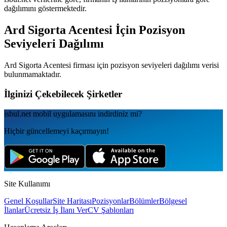
dağılımını göstermektedir.
Ard Sigorta Acentesi
İçin Pozisyon
Seviyeleri Dağılımı
Ard Sigorta Acentesi
firması için pozisyon seviyeleri dağılımı verisi
bulunmamaktadır.
İlginizi Çekebilecek Şirketler
isbul.net
mobil uygulamаsını
indirdiniz mi?
Hiçbir güncellemeyi kaçırmayın!
Site Kullanımı
Genel Koşullar
Site Haritası
Pozisyonlar
Bölümler
Bölgesel
İlanlar
Ücretsiz İş İlanı Ver
CV Şablonları