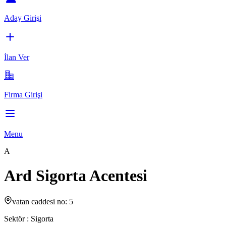
Aday Girişi
İlan Ver
Firma Girişi
Menu
A
Ard Sigorta Acentesi
vatan caddesi no: 5
Sektör :
Sigorta