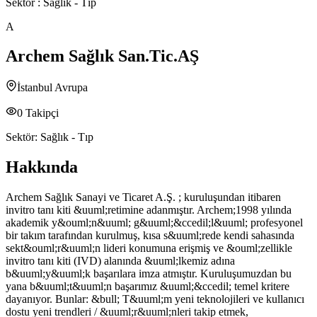
Sektör :
Sağlık - Tıp
A
Archem Sağlık San.Tic.AŞ
İstanbul Avrupa
0
Takipçi
Sektör:
Sağlık - Tıp
Hakkında
Archem Sağlık Sanayi ve Ticaret A.Ş. ; kuruluşundan itibaren
invitro tanı kiti &uuml;retimine adanmıştır. Archem;1998 yılında
akademik y&ouml;n&uuml; g&uuml;&ccedil;l&uuml; profesyonel
bir takım tarafından kurulmuş, kısa s&uuml;rede kendi sahasında
sekt&ouml;r&uuml;n lideri konumuna erişmiş ve &ouml;zellikle
invitro tanı kiti (IVD) alanında &uuml;lkemiz adına
b&uuml;y&uuml;k başarılara imza atmıştır. Kuruluşumuzdan bu
yana b&uuml;t&uuml;n başarımız &uuml;&ccedil; temel kritere
dayanıyor. Bunlar: &bull; T&uuml;m yeni teknolojileri ve kullanıcı
dostu yeni trendleri / &uuml;r&uuml;nleri takip etmek,