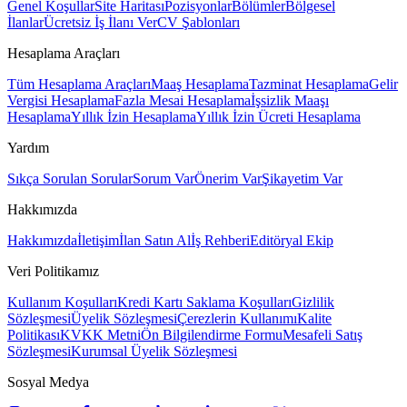
Genel Koşullar
Site Haritası
Pozisyonlar
Bölümler
Bölgesel
İlanlar
Ücretsiz İş İlanı Ver
CV Şablonları
Hesaplama Araçları
Tüm Hesaplama Araçları
Maaş Hesaplama
Tazminat Hesaplama
Gelir
Vergisi Hesaplama
Fazla Mesai Hesaplama
İşsizlik Maaşı
Hesaplama
Yıllık İzin Hesaplama
Yıllık İzin Ücreti Hesaplama
Yardım
Sıkça Sorulan Sorular
Sorum Var
Önerim Var
Şikayetim Var
Hakkımızda
Hakkımızda
İletişim
İlan Satın Al
İş Rehberi
Editöryal Ekip
Veri Politikamız
Kullanım Koşulları
Kredi Kartı Saklama Koşulları
Gizlilik
Sözleşmesi
Üyelik Sözleşmesi
Çerezlerin Kullanımı
Kalite
Politikası
KVKK Metni
Ön Bilgilendirme Formu
Mesafeli Satış
Sözleşmesi
Kurumsal Üyelik Sözleşmesi
Sosyal Medya