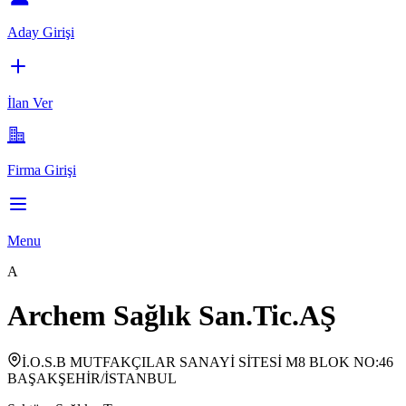
Aday Girişi
İlan Ver
Firma Girişi
Menu
A
Archem Sağlık San.Tic.AŞ
İ.O.S.B MUTFAKÇILAR SANAYİ SİTESİ M8 BLOK NO:46
BAŞAKŞEHİR/İSTANBUL