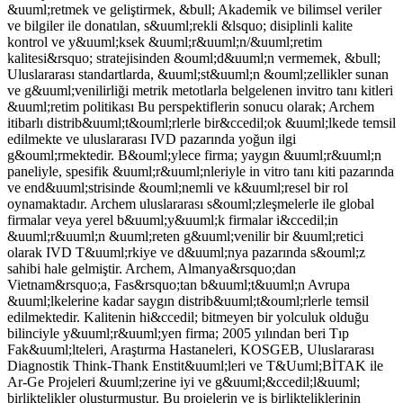
&uuml;retmek ve geliştirmek, &bull; Akademik ve bilimsel veriler
ve bilgiler ile donatılan, s&uuml;rekli &lsquo; disiplinli kalite
kontrol ve y&uuml;ksek &uuml;r&uuml;n/&uuml;retim
kalitesi&rsquo; stratejisinden &ouml;d&uuml;n vermemek, &bull;
Uluslararası standartlarda, &uuml;st&uuml;n &ouml;zellikler sunan
ve g&uuml;venilirliği metrik metotlarla belgelenen invitro tanı kitleri
&uuml;retim politikası Bu perspektiflerin sonucu olarak; Archem
itibarlı distrib&uuml;t&ouml;rlerle bir&ccedil;ok &uuml;lkede temsil
edilmekte ve uluslararası IVD pazarında yoğun ilgi
g&ouml;rmektedir. B&ouml;ylece firma; yaygın &uuml;r&uuml;n
paneliyle, spesifik &uuml;r&uuml;nleriyle in vitro tanı kiti pazarında
ve end&uuml;strisinde &ouml;nemli ve k&uuml;resel bir rol
oynamaktadır. Archem uluslararası s&ouml;zleşmelerle ile global
firmalar veya yerel b&uuml;y&uuml;k firmalar i&ccedil;in
&uuml;r&uuml;n &uuml;reten g&uuml;venilir bir &uuml;retici
olarak IVD T&uuml;rkiye ve d&uuml;nya pazarında s&ouml;z
sahibi hale gelmiştir. Archem, Almanya&rsquo;dan
Vietnam&rsquo;a, Fas&rsquo;tan b&uuml;t&uuml;n Avrupa
&uuml;lkelerine kadar saygın distrib&uuml;t&ouml;rlerle temsil
edilmektedir. Kalitenin hi&ccedil; bitmeyen bir yolculuk olduğu
bilinciyle y&uuml;r&uuml;yen firma; 2005 yılından beri Tıp
Fak&uuml;lteleri, Araştırma Hastaneleri, KOSGEB, Uluslararası
Diagnostik Think-Thank Enstit&uuml;leri ve T&Uuml;BİTAK ile
Ar-Ge Projeleri &uuml;zerine iyi ve g&uuml;&ccedil;l&uuml;
birliktelikler oluşturmuştur. Bu projelerin ve iş birlikteliklerinin