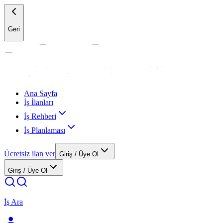
Geri
Ana Sayfa
İş İlanları
İş Rehberi
İş Planlaması
Ücretsiz ilan ver
Giriş / Üye Ol
Giriş / Üye Ol
İş Ara