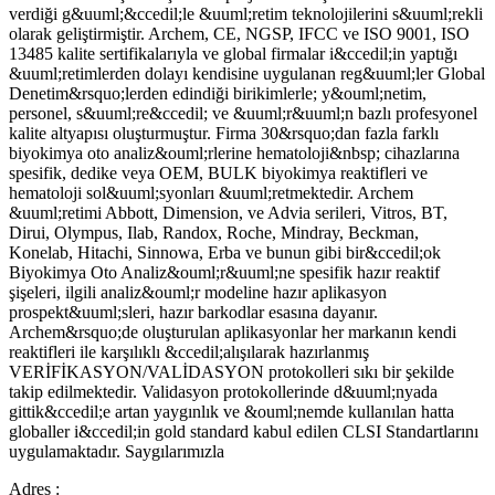
verdiği g&uuml;&ccedil;le &uuml;retim teknolojilerini s&uuml;rekli
olarak geliştirmiştir. Archem, CE, NGSP, IFCC ve ISO 9001, ISO
13485 kalite sertifikalarıyla ve global firmalar i&ccedil;in yaptığı
&uuml;retimlerden dolayı kendisine uygulanan reg&uuml;ler Global
Denetim&rsquo;lerden edindiği birikimlerle; y&ouml;netim,
personel, s&uuml;re&ccedil; ve &uuml;r&uuml;n bazlı profesyonel
kalite altyapısı oluşturmuştur. Firma 30&rsquo;dan fazla farklı
biyokimya oto analiz&ouml;rlerine hematoloji&nbsp; cihazlarına
spesifik, dedike veya OEM, BULK biyokimya reaktifleri ve
hematoloji sol&uuml;syonları &uuml;retmektedir. Archem
&uuml;retimi Abbott, Dimension, ve Advia serileri, Vitros, BT,
Dirui, Olympus, Ilab, Randox, Roche, Mindray, Beckman,
Konelab, Hitachi, Sinnowa, Erba ve bunun gibi bir&ccedil;ok
Biyokimya Oto Analiz&ouml;r&uuml;ne spesifik hazır reaktif
şişeleri, ilgili analiz&ouml;r modeline hazır aplikasyon
prospekt&uuml;sleri, hazır barkodlar esasına dayanır.
Archem&rsquo;de oluşturulan aplikasyonlar her markanın kendi
reaktifleri ile karşılıklı &ccedil;alışılarak hazırlanmış
VERİFİKASYON/VALİDASYON protokolleri sıkı bir şekilde
takip edilmektedir. Validasyon protokollerinde d&uuml;nyada
gittik&ccedil;e artan yaygınlık ve &ouml;nemde kullanılan hatta
globaller i&ccedil;in gold standard kabul edilen CLSI Standartlarını
uygulamaktadır. Saygılarımızla
Adres :