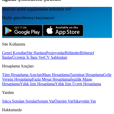
isbul.net
mobil uygulamаsını
indirdiniz mi?
Hiçbir güncellemeyi kaçırmayın!
Site Kullanımı
Genel Koşullar
Site Haritası
Pozisyonlar
Bölümler
Bölgesel
İlanlar
Ücretsiz İş İlanı Ver
CV Şablonları
Hesaplama Araçları
Tüm Hesaplama Araçları
Maaş Hesaplama
Tazminat Hesaplama
Gelir
Vergisi Hesaplama
Fazla Mesai Hesaplama
İşsizlik Maaşı
Hesaplama
Yıllık İzin Hesaplama
Yıllık İzin Ücreti Hesaplama
Yardım
Sıkça Sorulan Sorular
Sorum Var
Önerim Var
Şikayetim Var
Hakkımızda