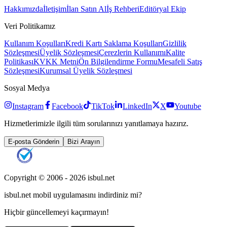
Hakkımızda
İletişim
İlan Satın Al
İş Rehberi
Editöryal Ekip
Veri Politikamız
Kullanım Koşulları
Kredi Kartı Saklama Koşulları
Gizlilik
Sözleşmesi
Üyelik Sözleşmesi
Çerezlerin Kullanımı
Kalite
Politikası
KVKK Metni
Ön Bilgilendirme Formu
Mesafeli Satış
Sözleşmesi
Kurumsal Üyelik Sözleşmesi
Sosyal Medya
Instagram
Facebook
TikTok
LinkedIn
X
Youtube
Hizmetlerimizle ilgili tüm sorularınızı yanıtlamaya hazırız.
E-posta Gönderin
Bizi Arayın
Copyright © 2006 -
2026
isbul.net
isbul.net
mobil uygulamasını
indirdiniz mi?
Hiçbir güncellemeyi kaçırmayın!