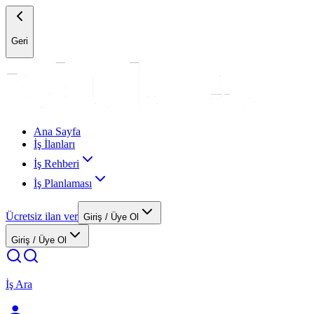
Geri
Ana Sayfa
İş İlanları
İş Rehberi
İş Planlaması
Ücretsiz ilan ver
Giriş / Üye Ol
Giriş / Üye Ol
İş Ara