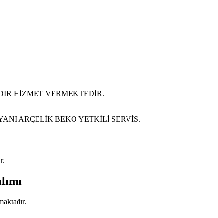
LDIR HİZMET VERMEKTEDİR.
YANI ARÇELİK BEKO YETKİLİ SERVİS.
r.
ılımı
maktadır.