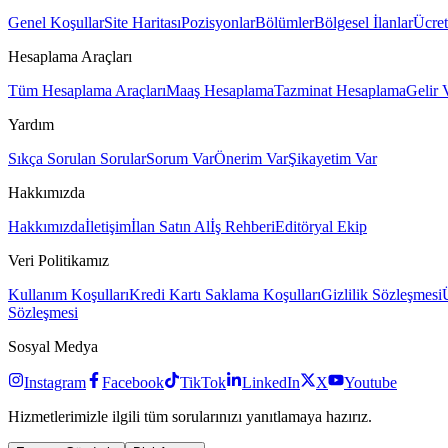
Genel Koşullar
Site Haritası
Pozisyonlar
Bölümler
Bölgesel İlanlar
Ücret
Hesaplama Araçları
Tüm Hesaplama Araçları
Maaş Hesaplama
Tazminat Hesaplama
Gelir 
Yardım
Sıkça Sorulan Sorular
Sorum Var
Önerim Var
Şikayetim Var
Hakkımızda
Hakkımızda
İletişim
İlan Satın Al
İş Rehberi
Editöryal Ekip
Veri Politikamız
Kullanım Koşulları
Kredi Kartı Saklama Koşulları
Gizlilik Sözleşmesi
Sözleşmesi
Sosyal Medya
Instagram
Facebook
TikTok
LinkedIn
X
Youtube
Hizmetlerimizle ilgili tüm sorularınızı yanıtlamaya hazırız.