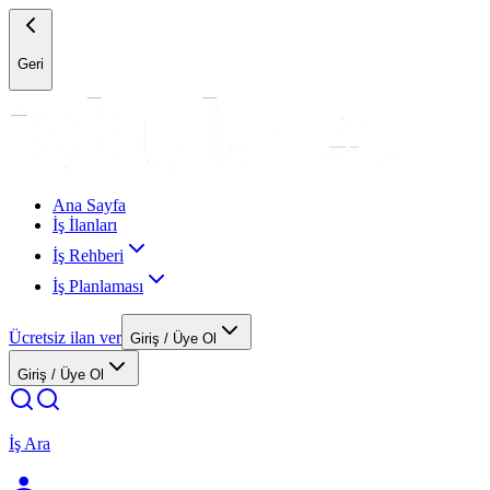
Geri
Ana Sayfa
İş İlanları
İş Rehberi
İş Planlaması
Ücretsiz ilan ver
Giriş / Üye Ol
Giriş / Üye Ol
İş Ara