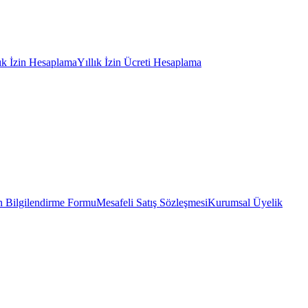
lık İzin Hesaplama
Yıllık İzin Ücreti Hesaplama
 Bilgilendirme Formu
Mesafeli Satış Sözleşmesi
Kurumsal Üyelik