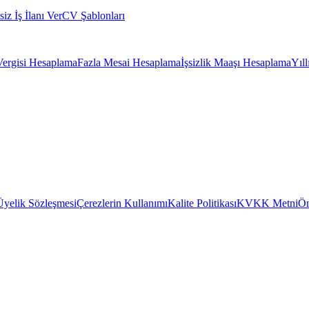
siz İş İlanı Ver
CV Şablonları
Vergisi Hesaplama
Fazla Mesai Hesaplama
İşsizlik Maaşı Hesaplama
Yıl
Üyelik Sözleşmesi
Çerezlerin Kullanımı
Kalite Politikası
KVKK Metni
Ön