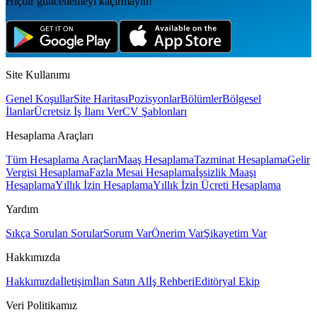
Hiçbir güncellemeyi kaçırmayın!
Site Kullanımı
Genel Koşullar
Site Haritası
Pozisyonlar
Bölümler
Bölgesel
İlanlar
Ücretsiz İş İlanı Ver
CV Şablonları
Hesaplama Araçları
Tüm Hesaplama Araçları
Maaş Hesaplama
Tazminat Hesaplama
Gelir
Vergisi Hesaplama
Fazla Mesai Hesaplama
İşsizlik Maaşı
Hesaplama
Yıllık İzin Hesaplama
Yıllık İzin Ücreti Hesaplama
Yardım
Sıkça Sorulan Sorular
Sorum Var
Önerim Var
Şikayetim Var
Hakkımızda
Hakkımızda
İletişim
İlan Satın Al
İş Rehberi
Editöryal Ekip
Veri Politikamız