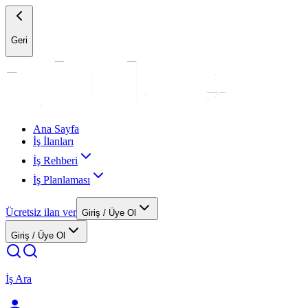
Geri
Ana Sayfa
İş İlanları
İş Rehberi
İş Planlaması
Ücretsiz ilan ver
Giriş / Üye Ol
Giriş / Üye Ol
İş Ara