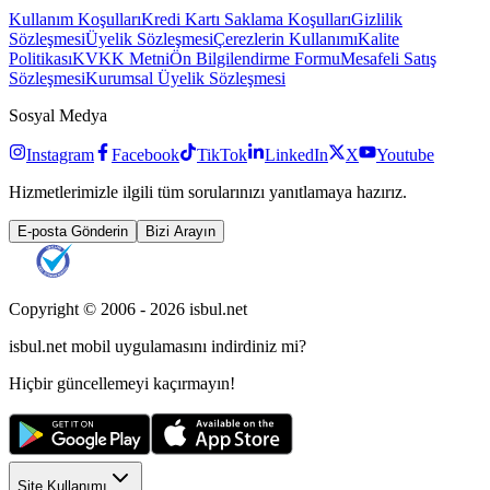
Kullanım Koşulları
Kredi Kartı Saklama Koşulları
Gizlilik
Sözleşmesi
Üyelik Sözleşmesi
Çerezlerin Kullanımı
Kalite
Politikası
KVKK Metni
Ön Bilgilendirme Formu
Mesafeli Satış
Sözleşmesi
Kurumsal Üyelik Sözleşmesi
Sosyal Medya
Instagram
Facebook
TikTok
LinkedIn
X
Youtube
Hizmetlerimizle ilgili tüm sorularınızı yanıtlamaya hazırız.
E-posta Gönderin
Bizi Arayın
Copyright © 2006 -
2026
isbul.net
isbul.net
mobil uygulamasını
indirdiniz mi?
Hiçbir güncellemeyi kaçırmayın!
Site Kullanımı