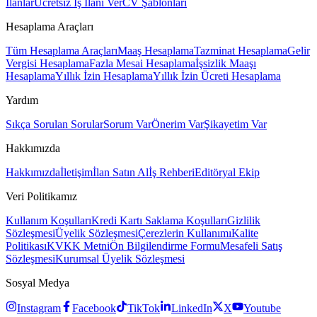
İlanlar
Ücretsiz İş İlanı Ver
CV Şablonları
Hesaplama Araçları
Tüm Hesaplama Araçları
Maaş Hesaplama
Tazminat Hesaplama
Gelir
Vergisi Hesaplama
Fazla Mesai Hesaplama
İşsizlik Maaşı
Hesaplama
Yıllık İzin Hesaplama
Yıllık İzin Ücreti Hesaplama
Yardım
Sıkça Sorulan Sorular
Sorum Var
Önerim Var
Şikayetim Var
Hakkımızda
Hakkımızda
İletişim
İlan Satın Al
İş Rehberi
Editöryal Ekip
Veri Politikamız
Kullanım Koşulları
Kredi Kartı Saklama Koşulları
Gizlilik
Sözleşmesi
Üyelik Sözleşmesi
Çerezlerin Kullanımı
Kalite
Politikası
KVKK Metni
Ön Bilgilendirme Formu
Mesafeli Satış
Sözleşmesi
Kurumsal Üyelik Sözleşmesi
Sosyal Medya
Instagram
Facebook
TikTok
LinkedIn
X
Youtube