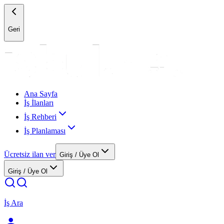
Geri
Ana Sayfa
İş İlanları
İş Rehberi
İş Planlaması
Ücretsiz ilan ver
Giriş / Üye Ol
Giriş / Üye Ol
İş Ara