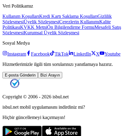
Veri Politikamız
Kullanım Koşulları
Kredi Kartı Saklama Koşulları
Gizlilik
Sözleşmesi
Üyelik Sözleşmesi
Çerezlerin Kullanımı
Kalite
Politikası
KVKK Metni
Ön Bilgilendirme Formu
Mesafeli Satış
Sözleşmesi
Kurumsal Üyelik Sözleşmesi
Sosyal Medya
Instagram
Facebook
TikTok
LinkedIn
X
Youtube
Hizmetlerimizle ilgili tüm sorularınızı yanıtlamaya hazırız.
E-posta Gönderin
Bizi Arayın
Copyright © 2006 -
2026
isbul.net
isbul.net
mobil uygulamasını
indirdiniz mi?
Hiçbir güncellemeyi kaçırmayın!