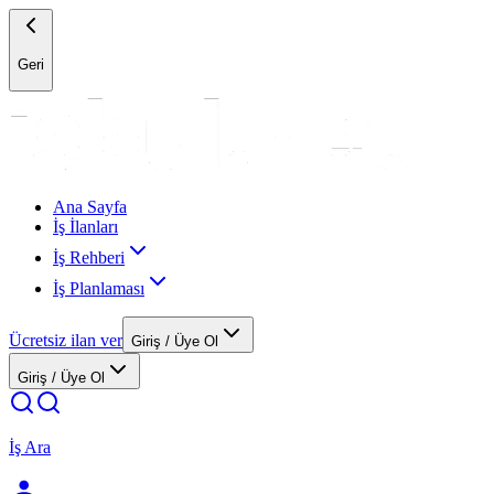
Geri
Ana Sayfa
İş İlanları
İş Rehberi
İş Planlaması
Ücretsiz ilan ver
Giriş / Üye Ol
Giriş / Üye Ol
İş Ara