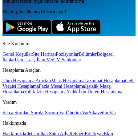
isbul.net
mobil uygulamаsını
indirdiniz mi?
Hiçbir güncellemeyi kaçırmayın!
Site Kullanımı
Genel Koşullar
Site Haritası
Pozisyonlar
Bölümler
Bölgesel
İlanlar
Ücretsiz İş İlanı Ver
CV Şablonları
Hesaplama Araçları
Tüm Hesaplama Araçları
Maaş Hesaplama
Tazminat Hesaplama
Gelir
Vergisi Hesaplama
Fazla Mesai Hesaplama
İşsizlik Maaşı
Hesaplama
Yıllık İzin Hesaplama
Yıllık İzin Ücreti Hesaplama
Yardım
Sıkça Sorulan Sorular
Sorum Var
Önerim Var
Şikayetim Var
Hakkımızda
Hakkımızda
İletişim
İlan Satın Al
İş Rehberi
Editöryal Ekip