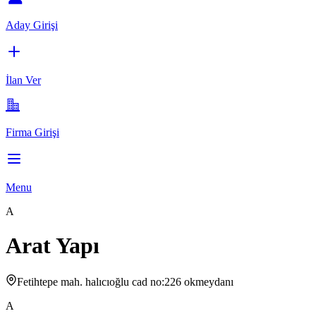
Aday Girişi
İlan Ver
Firma Girişi
Menu
A
Arat Yapı
Fetihtepe mah. halıcıoğlu cad no:226 okmeydanı
A