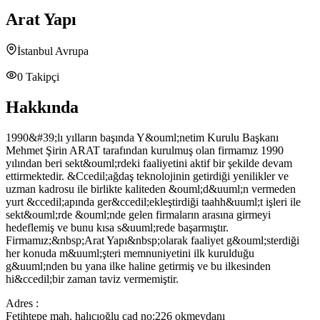
Arat Yapı
İstanbul Avrupa
0
Takipçi
Hakkında
1990&#39;lı yılların başında Y&ouml;netim Kurulu Başkanı
Mehmet Şirin ARAT tarafından kurulmuş olan firmamız 1990
yılından beri sekt&ouml;rdeki faaliyetini aktif bir şekilde devam
ettirmektedir. &Ccedil;ağdaş teknolojinin getirdiği yenilikler ve
uzman kadrosu ile birlikte kaliteden &ouml;d&uuml;n vermeden
yurt &ccedil;apında ger&ccedil;ekleştirdiği taahh&uuml;t işleri ile
sekt&ouml;rde &ouml;nde gelen firmaların arasına girmeyi
hedeflemiş ve bunu kısa s&uuml;rede başarmıştır.
Firmamız;&nbsp;Arat Yapı&nbsp;olarak faaliyet g&ouml;sterdiği
her konuda m&uuml;şteri memnuniyetini ilk kurulduğu
g&uuml;nden bu yana ilke haline getirmiş ve bu ilkesinden
hi&ccedil;bir zaman taviz vermemiştir.
Adres :
Fetihtepe mah. halıcıoğlu cad no:226 okmeydanı