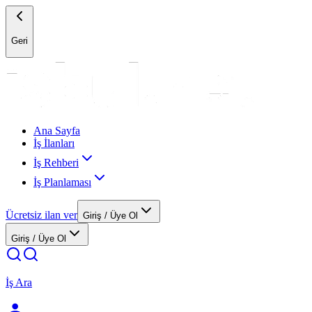
Geri
Ana Sayfa
İş İlanları
İş Rehberi
İş Planlaması
Ücretsiz ilan ver
Giriş / Üye Ol
Giriş / Üye Ol
İş Ara