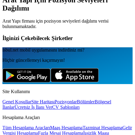
Arat Yapı
İçin Pozisyon Seviyeleri
Dağılımı
Arat Yapı
firması için pozisyon seviyeleri dağılımı verisi
bulunmamaktadır.
İlginizi Çekebilecek Şirketler
isbul.net
mobil uygulamаsını
indirdiniz mi?
Hiçbir güncellemeyi kaçırmayın!
Site Kullanımı
Genel Koşullar
Site Haritası
Pozisyonlar
Bölümler
Bölgesel
İlanlar
Ücretsiz İş İlanı Ver
CV Şablonları
Hesaplama Araçları
Tüm Hesaplama Araçları
Maaş Hesaplama
Tazminat Hesaplama
Gelir
Vergisi Hesaplama
Fazla Mesai Hesaplama
İşsizlik Maaşı