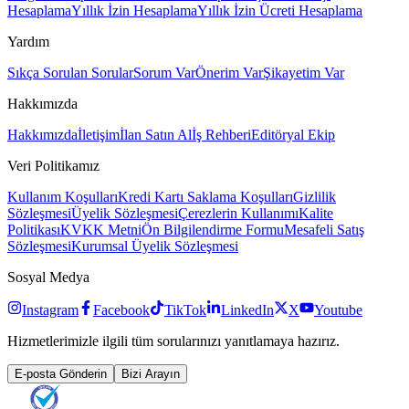
Hesaplama
Yıllık İzin Hesaplama
Yıllık İzin Ücreti Hesaplama
Yardım
Sıkça Sorulan Sorular
Sorum Var
Önerim Var
Şikayetim Var
Hakkımızda
Hakkımızda
İletişim
İlan Satın Al
İş Rehberi
Editöryal Ekip
Veri Politikamız
Kullanım Koşulları
Kredi Kartı Saklama Koşulları
Gizlilik
Sözleşmesi
Üyelik Sözleşmesi
Çerezlerin Kullanımı
Kalite
Politikası
KVKK Metni
Ön Bilgilendirme Formu
Mesafeli Satış
Sözleşmesi
Kurumsal Üyelik Sözleşmesi
Sosyal Medya
Instagram
Facebook
TikTok
LinkedIn
X
Youtube
Hizmetlerimizle ilgili tüm sorularınızı yanıtlamaya hazırız.
E-posta Gönderin
Bizi Arayın