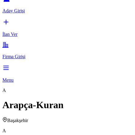
Aday Girişi
İlan Ver
Firma Girişi
Menu
A
Arapça-Kuran
Başakşehir
A