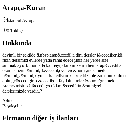
Arapça-Kuran
İstanbul Avrupa
0
Takipçi
Hakkında
deyimli bir şekilde &nbsp;arap&ccedil;a dini dersler i&ccedil;erikli
fıkıh dersimizi evlerde yada rahat edeceğiniz her yerde size
sunmaktayız bununlada kalmayıp kuranı kerim hem arap&ccedil;a
okunuş hem t&uuml;rk&ccedil;eye terc&uuml;me etmede
b&uuml;y&uuml;k yollar kat ediyoruz sizde bizimle zamanınızı dolo
dolu ge&ccedil;irip &ccedil;ok faydalı ilimler &ouml;ğrenmek
istemezmisiniz? &ccedil;ocuklar i&ccedil;in &ouml;zel
derslerimizde vardır..?
Adres :
Başakşehir
Firmanın diğer İş İlanları