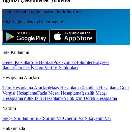
İlginizi Çekebilecek Şirketler
isbul.net
mobil uygulamаsını
indirdiniz mi?
Hiçbir güncellemeyi kaçırmayın!
Site Kullanımı
Genel Koşullar
Site Haritası
Pozisyonlar
Bölümler
Bölgesel
İlanlar
Ücretsiz İş İlanı Ver
CV Şablonları
Hesaplama Araçları
Tüm Hesaplama Araçları
Maaş Hesaplama
Tazminat Hesaplama
Gelir
Vergisi Hesaplama
Fazla Mesai Hesaplama
İşsizlik Maaşı
Hesaplama
Yıllık İzin Hesaplama
Yıllık İzin Ücreti Hesaplama
Yardım
Sıkça Sorulan Sorular
Sorum Var
Önerim Var
Şikayetim Var
Hakkımızda