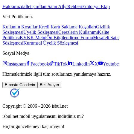
Hakkımızda
İletişim
İlan Satın Al
İş Rehberi
Editöryal Ekip
Veri Politikamız
Kullanım Koşulları
Kredi Kartı Saklama Koşulları
Gizlilik
Sözleşmesi
Üyelik Sözleşmesi
Çerezlerin Kullanımı
Kalite
Politikası
KVKK Metni
Ön Bilgilendirme Formu
Mesafeli Satış
Sözleşmesi
Kurumsal Üyelik Sözleşmesi
Sosyal Medya
Instagram
Facebook
TikTok
LinkedIn
X
Youtube
Hizmetlerimizle ilgili tüm sorularınızı yanıtlamaya hazırız.
E-posta Gönderin
Bizi Arayın
Copyright © 2006 -
2026
isbul.net
isbul.net
mobil uygulamasını
indirdiniz mi?
Hiçbir güncellemeyi kaçırmayın!