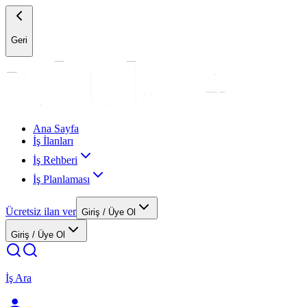
Geri
Ana Sayfa
İş İlanları
İş Rehberi
İş Planlaması
Ücretsiz ilan ver
Giriş / Üye Ol
Giriş / Üye Ol
İş Ara