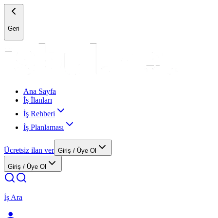
Geri
Ana Sayfa
İş İlanları
İş Rehberi
İş Planlaması
Ücretsiz ilan ver
Giriş / Üye Ol
Giriş / Üye Ol
İş Ara