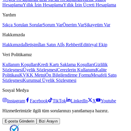
Hesaplama
Yıllık İzin Hesaplama
Yıllık İzin Ücreti Hesaplama
Yardım
Sıkça Sorulan Sorular
Sorum Var
Önerim Var
Şikayetim Var
Hakkımızda
Hakkımızda
İletişim
İlan Satın Al
İş Rehberi
Editöryal Ekip
Veri Politikamız
Kullanım Koşulları
Kredi Kartı Saklama Koşulları
Gizlilik
Sözleşmesi
Üyelik Sözleşmesi
Çerezlerin Kullanımı
Kalite
Politikası
KVKK Metni
Ön Bilgilendirme Formu
Mesafeli Satış
Sözleşmesi
Kurumsal Üyelik Sözleşmesi
Sosyal Medya
Instagram
Facebook
TikTok
LinkedIn
X
Youtube
Hizmetlerimizle ilgili tüm sorularınızı yanıtlamaya hazırız.
E-posta Gönderin
Bizi Arayın