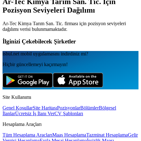
Ar-Tec Kimya Tarım San. Tic.
İçin
Pozisyon Seviyeleri Dağılımı
Ar-Tec Kimya Tarım San. Tic.
firması için pozisyon seviyeleri
dağılımı verisi bulunmamaktadır.
İlginizi Çekebilecek Şirketler
isbul.net
mobil uygulamаsını
indirdiniz mi?
Hiçbir güncellemeyi kaçırmayın!
Site Kullanımı
Genel Koşullar
Site Haritası
Pozisyonlar
Bölümler
Bölgesel
İlanlar
Ücretsiz İş İlanı Ver
CV Şablonları
Hesaplama Araçları
Tüm Hesaplama Araçları
Maaş Hesaplama
Tazminat Hesaplama
Gelir
Vergisi Hesaplama
Fazla Mesai Hesaplama
İşsizlik Maaşı