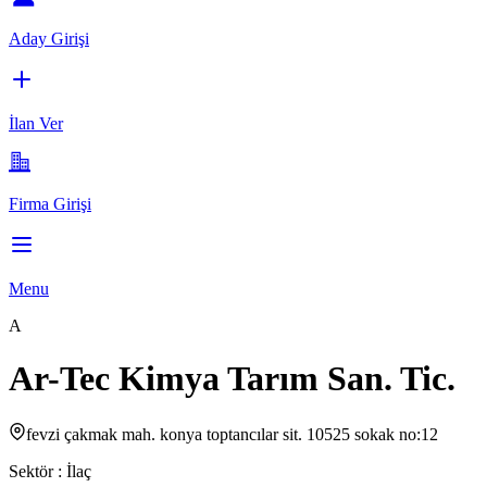
Aday Girişi
İlan Ver
Firma Girişi
Menu
A
Ar-Tec Kimya Tarım San. Tic.
fevzi çakmak mah. konya toptancılar sit. 10525 sokak no:12
Sektör :
İlaç