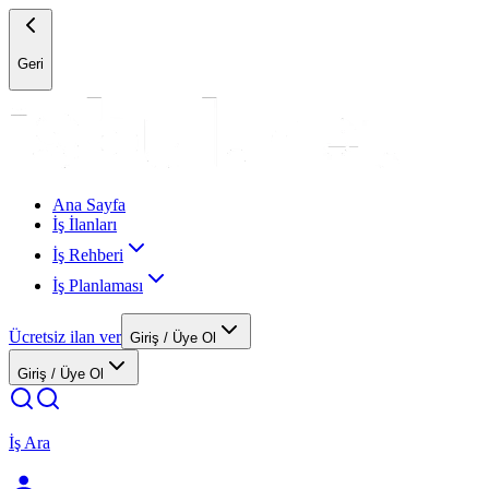
Geri
Ana Sayfa
İş İlanları
İş Rehberi
İş Planlaması
Ücretsiz ilan ver
Giriş / Üye Ol
Giriş / Üye Ol
İş Ara