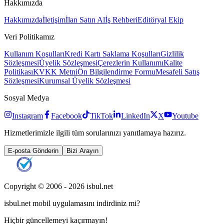
Hakkımızda
Hakkımızda
İletişim
İlan Satın Al
İş Rehberi
Editöryal Ekip
Veri Politikamız
Kullanım Koşulları
Kredi Kartı Saklama Koşulları
Gizlilik
Sözleşmesi
Üyelik Sözleşmesi
Çerezlerin Kullanımı
Kalite
Politikası
KVKK Metni
Ön Bilgilendirme Formu
Mesafeli Satış
Sözleşmesi
Kurumsal Üyelik Sözleşmesi
Sosyal Medya
Instagram
Facebook
TikTok
LinkedIn
X
Youtube
Hizmetlerimizle ilgili tüm sorularınızı yanıtlamaya hazırız.
E-posta Gönderin
Bizi Arayın
Copyright © 2006 -
2026
isbul.net
isbul.net
mobil uygulamasını
indirdiniz mi?
Hiçbir güncellemeyi kaçırmayın!