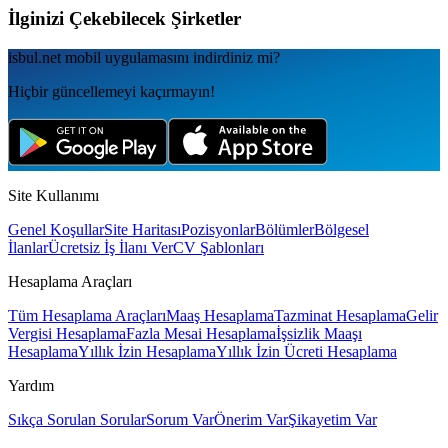
İlginizi Çekebilecek Şirketler
isbul.net
mobil uygulamаsını
indirdiniz mi?
Hiçbir güncellemeyi kaçırmayın!
Site Kullanımı
Genel Koşullar
Site Haritası
Pozisyonlar
Bölümler
Bölgesel
İlanlar
Ücretsiz İş İlanı Ver
CV Şablonları
Hesaplama Araçları
Tüm Hesaplama Araçları
Maaş Hesaplama
Tazminat Hesaplama
Gelir
Vergisi Hesaplama
Fazla Mesai Hesaplama
İşsizlik Maaşı
Hesaplama
Yıllık İzin Hesaplama
Yıllık İzin Ücreti Hesaplama
Yardım
Sıkça Sorulan Sorular
Sorum Var
Önerim Var
Şikayetim Var