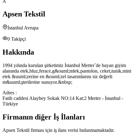
A
Apsen Tekstil
İstanbul Avrupa
0
Takipçi
Hakkında
1994 yılında kurulan şirketimiz İstanbul Merter`de bayan giyim
alanında etek,bluz,ferace,g&ouml;mlek,pantolon, ceket,tunik,mini
etek &uuml;zerine en &ouml;zel tasarımlarını siz değerli
m&uuml;şterilerine sunuyor.&nbsp;
Adres :
Fatih caddesi Alaybey Sokak NO:14 Kat:2 Merter - İstanbul -
Türkiye
Firmanın diğer İş İlanları
Apsen Tekstil
firması için iş ilanı verisi bulunmamaktadır.