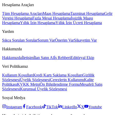
Hesaplama Araçları
Tüm Hesaplama Araçları
Maaş Hesaplama
Tazminat Hesaplama
Gelir
Vergisi Hesaplama
Fazla Mesai Hesaplama
İşsizlik Maaşı
Hesaplama
Yıllık İzin Hesaplama
Yıllık İzin Ücreti Hesaplama
Yardım
Sıkça Sorulan Sorular
Sorum Var
Önerim Var
Şikayetim Var
Hakkımızda
Hakkımızda
İletişim
İlan Satın Al
İş Rehberi
Editöryal Ekip
Veri Politikamız
Kullanım Koşulları
Kredi Kartı Saklama Koşulları
Gizlilik
Sözleşmesi
Üyelik Sözleşmesi
Çerezlerin Kullanımı
Kalite
Politikası
KVKK Metni
Ön Bilgilendirme Formu
Mesafeli Satış
Sözleşmesi
Kurumsal Üyelik Sözleşmesi
Sosyal Medya
Instagram
Facebook
TikTok
LinkedIn
X
Youtube