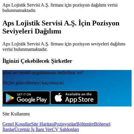
Aps Lojistik Servisi A.Ş.
firması için pozisyon dağılımı verisi
bulunmamaktadır.
Aps Lojistik Servisi A.Ş.
İçin Pozisyon
Seviyeleri Dağılımı
Aps Lojistik Servisi A.Ş.
firması için pozisyon seviyeleri dağılımı
verisi bulunmamaktadır.
İlginizi Çekebilecek Şirketler
isbul.net
mobil uygulamаsını
indirdiniz mi?
Hiçbir güncellemeyi kaçırmayın!
Site Kullanımı
Genel Koşullar
Site Haritası
Pozisyonlar
Bölümler
Bölgesel
İlanlar
Ücretsiz İş İlanı Ver
CV Şablonları