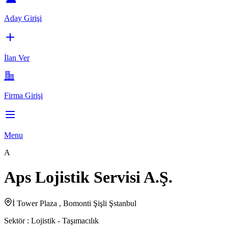
Aday Girişi
İlan Ver
Firma Girişi
Menu
A
Aps Lojistik Servisi A.Ş.
İ Tower Plaza , Bomonti Şişli Şstanbul
Sektör :
Lojistik - Taşımacılık