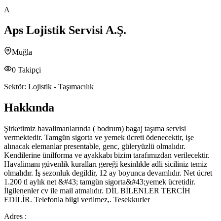
A
Aps Lojistik Servisi A.Ş.
Muğla
0
Takipçi
Sektör:
Lojistik - Taşımacılık
Hakkında
Şirketimiz havalimanlarında ( bodrum) bagaj taşıma servisi
vermektedir. Tamgün sigorta ve yemek ücreti ödenecektir, işe
alınacak elemanlar presentable, genc, güleryüzlü olmalıdır.
Kendilerine ünilforma ve ayakkabı bizim tarafımızdan verilecektir.
Havalimanı güvenlik kuralları gereği kesinlıkle adli siciliniz temiz
olmalıdır. İş sezonluk degildir, 12 ay boyunca devamlıdır. Net ücret
1.200 tl aylık net &#43; tamgün sigorta&#43;yemek ücretidir.
İlgilenenler cv ile mail atmalıdır. DİL BİLENLER TERCİH
EDİLİR. Telefonla bilgi verilmez,. Tesekkurler
Adres :