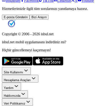
Instagram
Facebook
TikTok
LinkedIn
X
Youtube
Hizmetlerimizle ilgili tüm sorularınızı yanıtlamaya hazırız.
E-posta Gönderin
Bizi Arayın
Copyright © 2006 -
2026
isbul.net
isbul.net
mobil uygulamasını
indirdiniz mi?
Hiçbir güncellemeyi kaçırmayın!
Site Kullanımı
Hesaplama Araçları
Yardım
Hakkımızda
Veri Politikamız