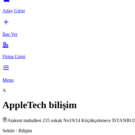
Aday Girişi
İlan Ver
Firma Girişi
Menu
A
AppleTech bilişim
Atakent mahallesi 235 sokak No19/14 Küçükçekmece İSTANBU
Sektör :
Bilişim