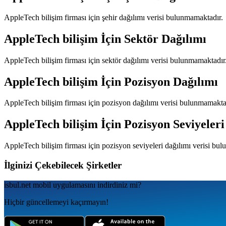
AppleTech bilişim
firması için şehir dağılımı verisi bulunmamaktadır.
AppleTech bilişim
İçin Sektör Dağılımı
AppleTech bilişim
firması için sektör dağılımı verisi bulunmamaktadır
AppleTech bilişim
İçin Pozisyon Dağılımı
AppleTech bilişim
firması için pozisyon dağılımı verisi bulunmamakta
AppleTech bilişim
İçin Pozisyon Seviyeleri
AppleTech bilişim
firması için pozisyon seviyeleri dağılımı verisi bu
İlginizi Çekebilecek Şirketler
isbul.net
mobil uygulamаsını
indirdiniz mi?
Hiçbir güncellemeyi kaçırmayın!