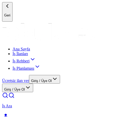
Geri
Ana Sayfa
İş İlanları
İş Rehberi
İş Planlaması
Ücretsiz ilan ver
Giriş / Üye Ol
Giriş / Üye Ol
İş Ara