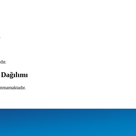
.
dır.
 Dağılımı
lunmamaktadır.