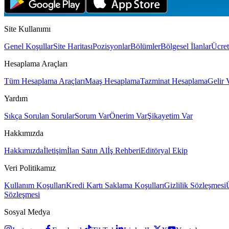
Site Kullanımı
Genel Koşullar
Site Haritası
Pozisyonlar
Bölümler
Bölgesel İlanlar
Ücret
Hesaplama Araçları
Tüm Hesaplama Araçları
Maaş Hesaplama
Tazminat Hesaplama
Gelir 
Yardım
Sıkça Sorulan Sorular
Sorum Var
Önerim Var
Şikayetim Var
Hakkımızda
Hakkımızda
İletişim
İlan Satın Al
İş Rehberi
Editöryal Ekip
Veri Politikamız
Kullanım Koşulları
Kredi Kartı Saklama Koşulları
Gizlilik Sözleşmesi
Sözleşmesi
Sosyal Medya