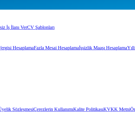
siz İş İlanı Ver
CV Şablonları
Vergisi Hesaplama
Fazla Mesai Hesaplama
İşsizlik Maaşı Hesaplama
Yıl
Üyelik Sözleşmesi
Çerezlerin Kullanımı
Kalite Politikası
KVKK Metni
Ön