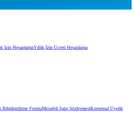
lık İzin Hesaplama
Yıllık İzin Ücreti Hesaplama
 Bilgilendirme Formu
Mesafeli Satış Sözleşmesi
Kurumsal Üyelik