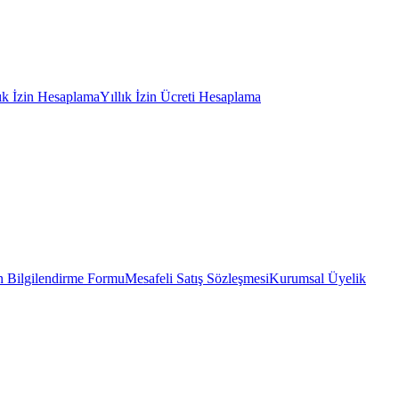
lık İzin Hesaplama
Yıllık İzin Ücreti Hesaplama
 Bilgilendirme Formu
Mesafeli Satış Sözleşmesi
Kurumsal Üyelik