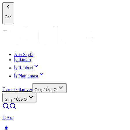
Geri
Ana Sayfa
İş İlanları
İş Rehberi
İş Planlaması
Ücretsiz ilan ver
Giriş / Üye Ol
Giriş / Üye Ol
İş Ara