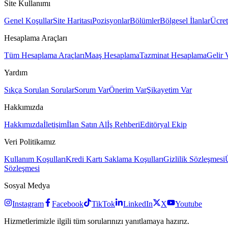
Site Kullanımı
Genel Koşullar
Site Haritası
Pozisyonlar
Bölümler
Bölgesel İlanlar
Ücret
Hesaplama Araçları
Tüm Hesaplama Araçları
Maaş Hesaplama
Tazminat Hesaplama
Gelir 
Yardım
Sıkça Sorulan Sorular
Sorum Var
Önerim Var
Şikayetim Var
Hakkımızda
Hakkımızda
İletişim
İlan Satın Al
İş Rehberi
Editöryal Ekip
Veri Politikamız
Kullanım Koşulları
Kredi Kartı Saklama Koşulları
Gizlilik Sözleşmesi
Sözleşmesi
Sosyal Medya
Instagram
Facebook
TikTok
LinkedIn
X
Youtube
Hizmetlerimizle ilgili tüm sorularınızı yanıtlamaya hazırız.