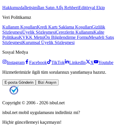
Hakkımızda
İletişim
İlan Satın Al
İş Rehberi
Editöryal Ekip
Veri Politikamız
Kullanım Koşulları
Kredi Kartı Saklama Koşulları
Gizlilik
Sözleşmesi
Üyelik Sözleşmesi
Çerezlerin Kullanımı
Kalite
Politikası
KVKK Metni
Ön Bilgilendirme Formu
Mesafeli Satış
Sözleşmesi
Kurumsal Üyelik Sözleşmesi
Sosyal Medya
Instagram
Facebook
TikTok
LinkedIn
X
Youtube
Hizmetlerimizle ilgili tüm sorularınızı yanıtlamaya hazırız.
E-posta Gönderin
Bizi Arayın
Copyright © 2006 -
2026
isbul.net
isbul.net
mobil uygulamasını
indirdiniz mi?
Hiçbir güncellemeyi kaçırmayın!