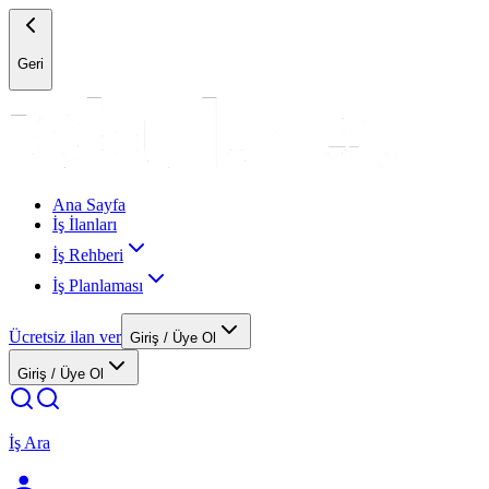
Geri
Ana Sayfa
İş İlanları
İş Rehberi
İş Planlaması
Ücretsiz ilan ver
Giriş / Üye Ol
Giriş / Üye Ol
İş Ara