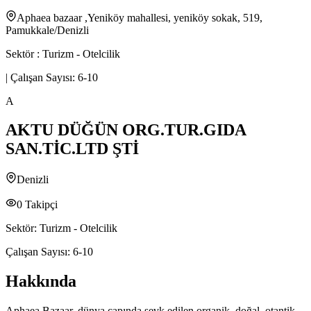
Aphaea bazaar ,Yeniköy mahallesi, yeniköy sokak, 519,
Pamukkale/Denizli
Sektör :
Turizm - Otelcilik
|
Çalışan Sayısı:
6-10
A
AKTU DÜĞÜN ORG.TUR.GIDA
SAN.TİC.LTD ŞTİ
Denizli
0
Takipçi
Sektör:
Turizm - Otelcilik
Çalışan Sayısı:
6-10
Hakkında
Aphaea Bazaar, dünya çapında sevk edilen organik, doğal, otantik,