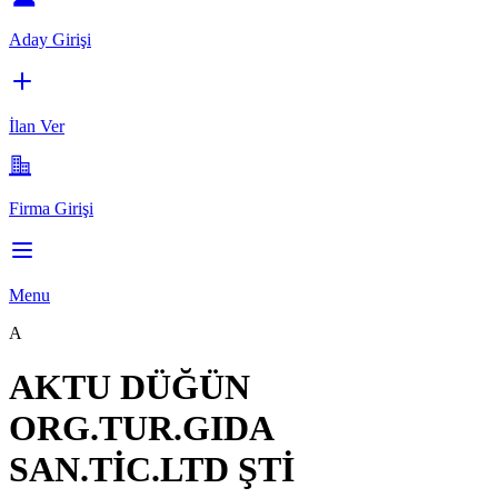
Aday Girişi
İlan Ver
Firma Girişi
Menu
A
AKTU DÜĞÜN
ORG.TUR.GIDA
SAN.TİC.LTD ŞTİ