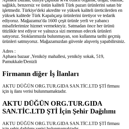
sağlıklı, benzersiz ve üstün kaliteli Türk pazarı ürünlerini satan bir
işletmedir. Türkiye'deki akredite ve yüksek kaliteli üreticilerden en
yüksek kalitede Türk Kapalıçarşı ürünlerini üretiyor ve tedarik
ediyoruz. Mağazamız'da 1600 çeşit ürünle yerli ve yabancı
misafirlerimize hizmet vermekteyiz. Satmadan önce her ürünü
titizlikle test ediyor ve yalnızca sizi memnun edecek ürünleri
satıyoruz. Stoklarımızda bulunmayan, son kullanma tarihi geçmiş
ürünleri satmıyoruz. Mağazamızdan güvenle alışveriş yapabilirsiniz.
Adres :
Aphaea bazaar ,Yeniköy mahallesi, yeniköy sokak, 519,
Pamukkale/Denizli
Firmanın diğer İş İlanları
AKTU DÜĞÜN ORG.TUR.GIDA SAN.TİC.LTD ŞTİ
firması
için iş ilanı verisi bulunmamaktadır.
AKTU DÜĞÜN ORG.TUR.GIDA
SAN.TİC.LTD ŞTİ
İçin Şehir Dağılımı
AKTU DÜĞÜN ORG.TUR.GIDA SAN.TİC.LTD ŞTİ
firması
için şehir dağılımı verisi bulunmamaktadır.