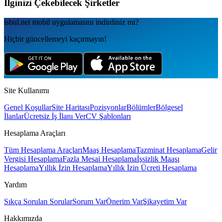
İlginizi Çekebilecek Şirketler
isbul.net
mobil uygulamаsını
indirdiniz mi?
Hiçbir güncellemeyi kaçırmayın!
Site Kullanımı
Genel Koşullar
Site Haritası
Pozisyonlar
Bölümler
Bölgesel
İlanlar
Ücretsiz İş İlanı Ver
CV Şablonları
Hesaplama Araçları
Tüm Hesaplama Araçları
Maaş Hesaplama
Tazminat Hesaplama
Gelir
Vergisi Hesaplama
Fazla Mesai Hesaplama
İşsizlik Maaşı
Hesaplama
Yıllık İzin Hesaplama
Yıllık İzin Ücreti Hesaplama
Yardım
Sıkça Sorulan Sorular
Sorum Var
Önerim Var
Şikayetim Var
Hakkımızda