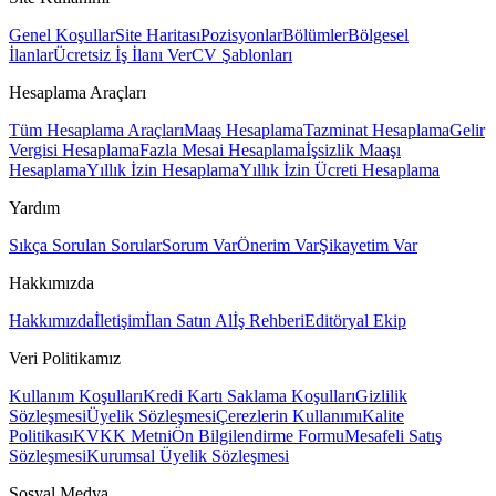
Genel Koşullar
Site Haritası
Pozisyonlar
Bölümler
Bölgesel
İlanlar
Ücretsiz İş İlanı Ver
CV Şablonları
Hesaplama Araçları
Tüm Hesaplama Araçları
Maaş Hesaplama
Tazminat Hesaplama
Gelir
Vergisi Hesaplama
Fazla Mesai Hesaplama
İşsizlik Maaşı
Hesaplama
Yıllık İzin Hesaplama
Yıllık İzin Ücreti Hesaplama
Yardım
Sıkça Sorulan Sorular
Sorum Var
Önerim Var
Şikayetim Var
Hakkımızda
Hakkımızda
İletişim
İlan Satın Al
İş Rehberi
Editöryal Ekip
Veri Politikamız
Kullanım Koşulları
Kredi Kartı Saklama Koşulları
Gizlilik
Sözleşmesi
Üyelik Sözleşmesi
Çerezlerin Kullanımı
Kalite
Politikası
KVKK Metni
Ön Bilgilendirme Formu
Mesafeli Satış
Sözleşmesi
Kurumsal Üyelik Sözleşmesi
Sosyal Medya