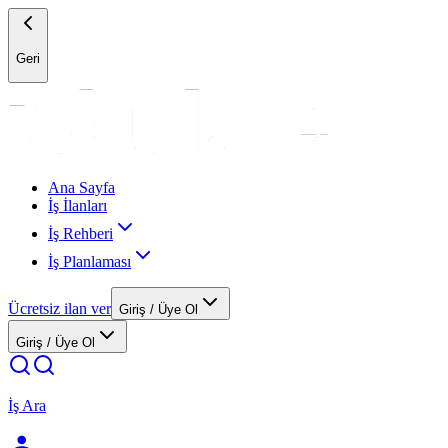
Geri
Ana Sayfa
İş İlanları
İş Rehberi
İş Planlaması
Ücretsiz ilan ver
Giriş / Üye Ol
Giriş / Üye Ol
İş Ara