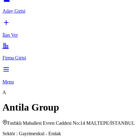
Aday Girişi
İlan Ver
Firma Girişi
Menu
A
Antila Group
Fınfıklı Mahallesi Evren Caddesi No:14 MALTEPE/İSTANBUL
Sektör :
Gayrimenkul - Emlak