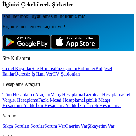
İlginizi Çekebilecek Şirketler
isbul.net
mobil uygulamаsını
indirdiniz mi?
Hiçbir güncellemeyi kaçırmayın!
Site Kullanımı
Genel Koşullar
Site Haritası
Pozisyonlar
Bölümler
Bölgesel
İlanlar
Ücretsiz İş İlanı Ver
CV Şablonları
Hesaplama Araçları
Tüm Hesaplama Araçları
Maaş Hesaplama
Tazminat Hesaplama
Gelir
Vergisi Hesaplama
Fazla Mesai Hesaplama
İşsizlik Maaşı
Hesaplama
Yıllık İzin Hesaplama
Yıllık İzin Ücreti Hesaplama
Yardım
Sıkça Sorulan Sorular
Sorum Var
Önerim Var
Şikayetim Var