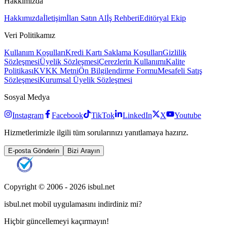
Hakkımızda
Hakkımızda
İletişim
İlan Satın Al
İş Rehberi
Editöryal Ekip
Veri Politikamız
Kullanım Koşulları
Kredi Kartı Saklama Koşulları
Gizlilik
Sözleşmesi
Üyelik Sözleşmesi
Çerezlerin Kullanımı
Kalite
Politikası
KVKK Metni
Ön Bilgilendirme Formu
Mesafeli Satış
Sözleşmesi
Kurumsal Üyelik Sözleşmesi
Sosyal Medya
Instagram
Facebook
TikTok
LinkedIn
X
Youtube
Hizmetlerimizle ilgili tüm sorularınızı yanıtlamaya hazırız.
E-posta Gönderin
Bizi Arayın
Copyright © 2006 -
2026
isbul.net
isbul.net
mobil uygulamasını
indirdiniz mi?
Hiçbir güncellemeyi kaçırmayın!