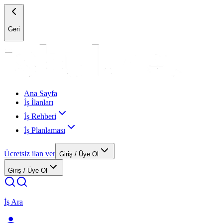
Geri
Ana Sayfa
İş İlanları
İş Rehberi
İş Planlaması
Ücretsiz ilan ver
Giriş / Üye Ol
Giriş / Üye Ol
İş Ara