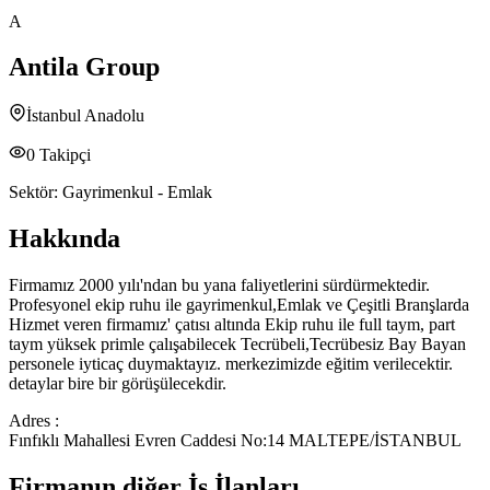
A
Antila Group
İstanbul Anadolu
0
Takipçi
Sektör:
Gayrimenkul - Emlak
Hakkında
Firmamız 2000 yılı'ndan bu yana faliyetlerini sürdürmektedir.
Profesyonel ekip ruhu ile gayrimenkul,Emlak ve Çeşitli Branşlarda
Hizmet veren firmamız' çatısı altında Ekip ruhu ile full taym, part
taym yüksek primle çalışabilecek Tecrübeli,Tecrübesiz Bay Bayan
personele iyticaç duymaktayız. merkezimizde eğitim verilecektir.
detaylar bire bir görüşülecekdir.
Adres :
Fınfıklı Mahallesi Evren Caddesi No:14 MALTEPE/İSTANBUL
Firmanın diğer İş İlanları