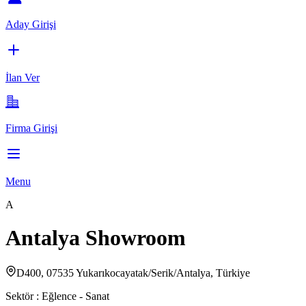
Aday Girişi
İlan Ver
Firma Girişi
Menu
A
Antalya Showroom
D400, 07535 Yukarıkocayatak/Serik/Antalya, Türkiye
Sektör :
Eğlence - Sanat