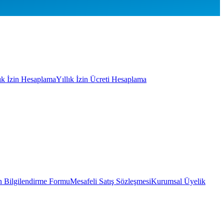
lık İzin Hesaplama
Yıllık İzin Ücreti Hesaplama
 Bilgilendirme Formu
Mesafeli Satış Sözleşmesi
Kurumsal Üyelik