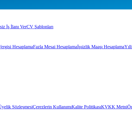
siz İş İlanı Ver
CV Şablonları
Vergisi Hesaplama
Fazla Mesai Hesaplama
İşsizlik Maaşı Hesaplama
Yıl
Üyelik Sözleşmesi
Çerezlerin Kullanımı
Kalite Politikası
KVKK Metni
Ön