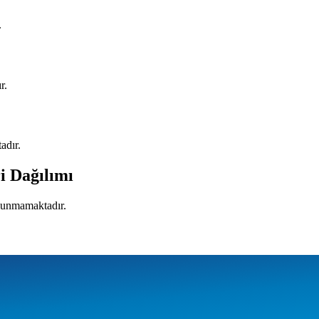
.
r.
adır.
i Dağılımı
ulunmamaktadır.