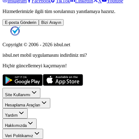
Instagram
Facebook
TikTok
LinkedIn
X
Youtube
Hizmetlerimizle ilgili tüm sorularınızı yanıtlamaya hazırız.
E-posta Gönderin
Bizi Arayın
Copyright © 2006 -
2026
isbul.net
isbul.net
mobil uygulamasını
indirdiniz mi?
Hiçbir güncellemeyi kaçırmayın!
Site Kullanımı
Hesaplama Araçları
Yardım
Hakkımızda
Veri Politikamız