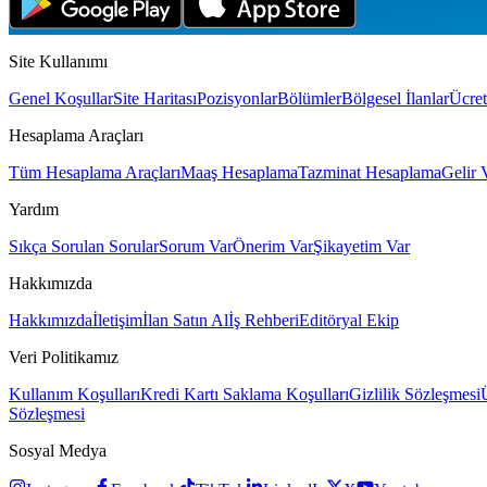
Site Kullanımı
Genel Koşullar
Site Haritası
Pozisyonlar
Bölümler
Bölgesel İlanlar
Ücret
Hesaplama Araçları
Tüm Hesaplama Araçları
Maaş Hesaplama
Tazminat Hesaplama
Gelir 
Yardım
Sıkça Sorulan Sorular
Sorum Var
Önerim Var
Şikayetim Var
Hakkımızda
Hakkımızda
İletişim
İlan Satın Al
İş Rehberi
Editöryal Ekip
Veri Politikamız
Kullanım Koşulları
Kredi Kartı Saklama Koşulları
Gizlilik Sözleşmesi
Sözleşmesi
Sosyal Medya