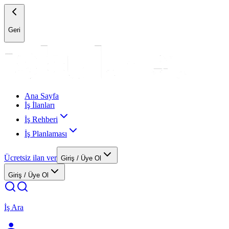
Geri
Ana Sayfa
İş İlanları
İş Rehberi
İş Planlaması
Ücretsiz ilan ver
Giriş / Üye Ol
Giriş / Üye Ol
İş Ara