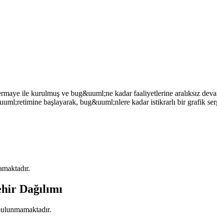
rmaye ile kurulmuş ve bug&uuml;ne kadar faaliyetlerine aralıksız devam
ml;retimine başlayarak, bug&uuml;nlere kadar istikrarlı bir grafik serg
mamaktadır.
ehir Dağılımı
 bulunmamaktadır.