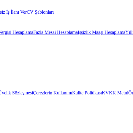
siz İş İlanı Ver
CV Şablonları
Vergisi Hesaplama
Fazla Mesai Hesaplama
İşsizlik Maaşı Hesaplama
Yıl
Üyelik Sözleşmesi
Çerezlerin Kullanımı
Kalite Politikası
KVKK Metni
Ön