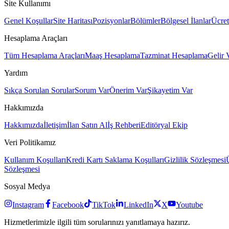
Site Kullanımı
Genel Koşullar
Site Haritası
Pozisyonlar
Bölümler
Bölgesel İlanlar
Ücret
Hesaplama Araçları
Tüm Hesaplama Araçları
Maaş Hesaplama
Tazminat Hesaplama
Gelir 
Yardım
Sıkça Sorulan Sorular
Sorum Var
Önerim Var
Şikayetim Var
Hakkımızda
Hakkımızda
İletişim
İlan Satın Al
İş Rehberi
Editöryal Ekip
Veri Politikamız
Kullanım Koşulları
Kredi Kartı Saklama Koşulları
Gizlilik Sözleşmesi
Sözleşmesi
Sosyal Medya
Instagram
Facebook
TikTok
LinkedIn
X
Youtube
Hizmetlerimizle ilgili tüm sorularınızı yanıtlamaya hazırız.