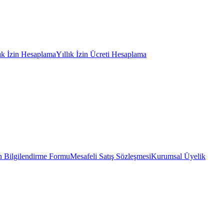
lık İzin Hesaplama
Yıllık İzin Ücreti Hesaplama
 Bilgilendirme Formu
Mesafeli Satış Sözleşmesi
Kurumsal Üyelik