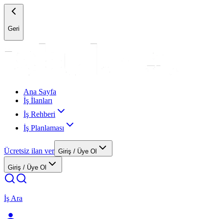
Geri
Ana Sayfa
İş İlanları
İş Rehberi
İş Planlaması
Ücretsiz ilan ver
Giriş / Üye Ol
Giriş / Üye Ol
İş Ara