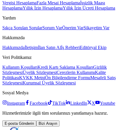
Vergisi Hesaplama
Fazla Mesai Hesaplama
İşsizlik Maaşı
Hesaplama
Yıllık İzin Hesaplama
Yıllık İzin Ücreti Hesaplama
Yardım
Sıkça Sorulan Sorular
Sorum Var
Önerim Var
Şikayetim Var
Hakkımızda
Hakkımızda
İletişim
İlan Satın Al
İş Rehberi
Editöryal Ekip
Veri Politikamız
Kullanım Koşulları
Kredi Kartı Saklama Koşulları
Gizlilik
Sözleşmesi
Üyelik Sözleşmesi
Çerezlerin Kullanımı
Kalite
Politikası
KVKK Metni
Ön Bilgilendirme Formu
Mesafeli Satış
Sözleşmesi
Kurumsal Üyelik Sözleşmesi
Sosyal Medya
Instagram
Facebook
TikTok
LinkedIn
X
Youtube
Hizmetlerimizle ilgili tüm sorularınızı yanıtlamaya hazırız.
E-posta Gönderin
Bizi Arayın