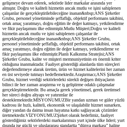
gelişmeye devam ederek, sektörde lider markalar arasında yer
almıştır. Doğru ve kaliteli hizmetin ancak mutlu ve işini sahiplenen
çalışanlar ile gerçekleştirilebileceğine inanan&nbsp;ANS Şirketler
Grubu, personel yönetiminde şeffaflığı, objektif performans takibini,
ortak amaç yaratmayı, doğru eğitim ile değer katmayı, yetkilendirme
ve fikir paylaşımını ilke edinmiştir.Mutlu Müşteri;Doğru ve kaliteli
hizmetin ancak mutlu ve işini sahiplenen çalışanlar ile
gerçekleştirilebileceğine inanan&nbsp;ANS Şirketler Grubu,
personel yönetiminde şeffaflığı, objektif performans takibini, ortak
amaç yaratmayı, doğru eğitim ile değer katmayı, yetkilendirme ve
fikir paylaşımını ilke edinmiştir.Planlı Kalkınma Stratejisi;ANS
Şirketler Grubu, kalite ve müşteri memnuniyetinin en önemli kriter
olduğuna inanmaktadır. Faaliyet gösterdiği alanlarda tüm süreçleri
değerlendirmeye alarak üretim, ürün ve hizmet kalitelerini her zaman
en üst seviyede tutmayı hedeflemektedir.Araştırmacı;ANS Şirketler
Grubu, hizmet verdiği sektörlerdeki sürekli değişen ihtiyaçların
bilinci ile her zaman araştırma ve iş geliştirme odaklı çalışmalar
gerçekleştirmektedir. Bu amaçla gerek yönetimsel, gerek üretimsel
her süreci doğru altyapı ve yatırımlar ile
desteklemektedir.MİSYONUMUZBir yandan uzman ve güler yüzlü
kadrosu ile hızlı, kaliteli, ekonomik ve ulaşılabilir hizmet sunarken,
diğer yandan da daima insan hayatına katkı sağlayacak çözümler
üretmektedir.VİZYONUMUZŞirket olarak hedefimiz, faaliyet
gösterdiğimiz sektörlerdeki markalarımızı yurt içinde ülke lideri; yurt
dışında ise güçlü ve uluslararası standartta “dünya markası” haline