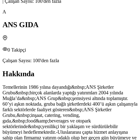
|
Çalışan Sayısı:
100'den fazla
A
ANS GIDA
0
Takipçi
Çalışan Sayısı:
100'den fazla
Hakkında
Temellerinin 1986 yılına dayandığı&nbsp;ANS Şirketler
Grubu&nbsp;birçok alanlarda yaptığı yatırımları 2004 yılında
Muğla’da&nbsp;ANS Grup&nbsp;şemsiyesi altında toplamıştır.
60’yi aşkın noktada, gruba bağlı şirketlerdeki 400’ü aşkın çalışanıyla
farklı sektörlerde faaliyet gösteren&nbsp;ANS Şirketler
Grubu,&nbsp;inşaat, catering, vending,
gıda,&nbsp;food&amp;beverages ve otopark
sektörlerinde&nbsp;yenilikçi bir yaklaşım ve sürdürülebilir
büyümeyi hedeflemektedir.-Uluslararası çapta hizmet anlayışına
sahip olan firmamız yatırım odaklı olup her geçen gün büyümeye ve