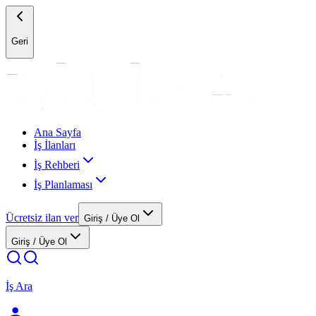
Geri
Ana Sayfa
İş İlanları
İş Rehberi
İş Planlaması
Ücretsiz ilan ver
Giriş / Üye Ol
Giriş / Üye Ol
İş Ara