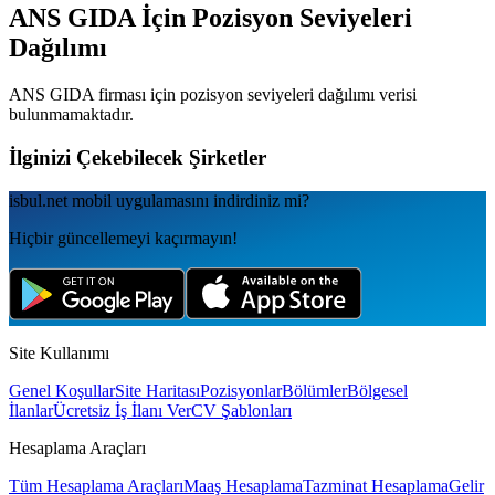
ANS GIDA
İçin Pozisyon Seviyeleri
Dağılımı
ANS GIDA
firması için pozisyon seviyeleri dağılımı verisi
bulunmamaktadır.
İlginizi Çekebilecek Şirketler
isbul.net
mobil uygulamаsını
indirdiniz mi?
Hiçbir güncellemeyi kaçırmayın!
Site Kullanımı
Genel Koşullar
Site Haritası
Pozisyonlar
Bölümler
Bölgesel
İlanlar
Ücretsiz İş İlanı Ver
CV Şablonları
Hesaplama Araçları
Tüm Hesaplama Araçları
Maaş Hesaplama
Tazminat Hesaplama
Gelir