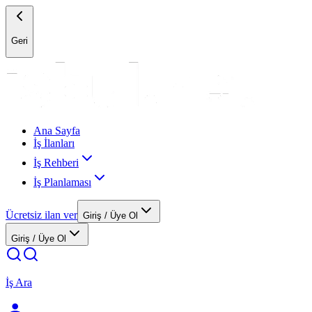
Geri
Ana Sayfa
İş İlanları
İş Rehberi
İş Planlaması
Ücretsiz ilan ver
Giriş / Üye Ol
Giriş / Üye Ol
İş Ara