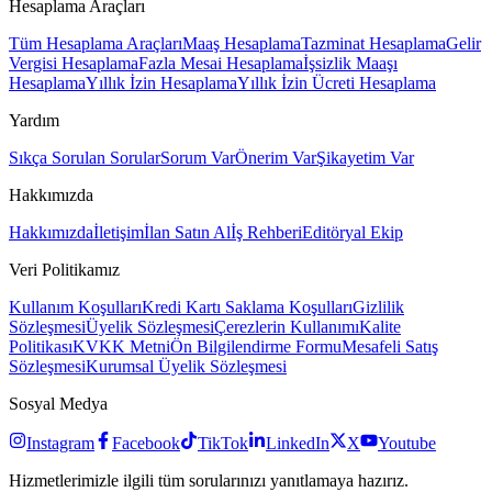
Hesaplama Araçları
Tüm Hesaplama Araçları
Maaş Hesaplama
Tazminat Hesaplama
Gelir
Vergisi Hesaplama
Fazla Mesai Hesaplama
İşsizlik Maaşı
Hesaplama
Yıllık İzin Hesaplama
Yıllık İzin Ücreti Hesaplama
Yardım
Sıkça Sorulan Sorular
Sorum Var
Önerim Var
Şikayetim Var
Hakkımızda
Hakkımızda
İletişim
İlan Satın Al
İş Rehberi
Editöryal Ekip
Veri Politikamız
Kullanım Koşulları
Kredi Kartı Saklama Koşulları
Gizlilik
Sözleşmesi
Üyelik Sözleşmesi
Çerezlerin Kullanımı
Kalite
Politikası
KVKK Metni
Ön Bilgilendirme Formu
Mesafeli Satış
Sözleşmesi
Kurumsal Üyelik Sözleşmesi
Sosyal Medya
Instagram
Facebook
TikTok
LinkedIn
X
Youtube
Hizmetlerimizle ilgili tüm sorularınızı yanıtlamaya hazırız.