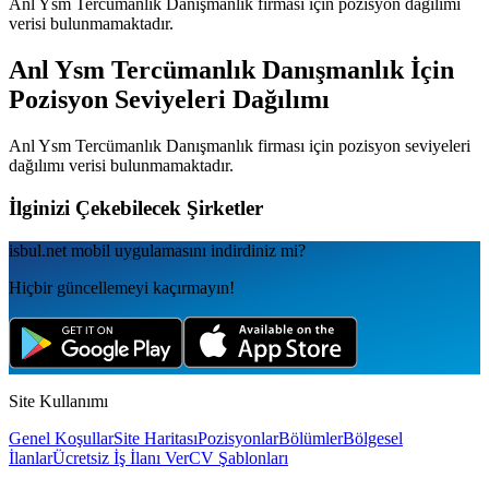
Anl Ysm Tercümanlık Danışmanlık
firması için pozisyon dağılımı
verisi bulunmamaktadır.
Anl Ysm Tercümanlık Danışmanlık
İçin
Pozisyon Seviyeleri Dağılımı
Anl Ysm Tercümanlık Danışmanlık
firması için pozisyon seviyeleri
dağılımı verisi bulunmamaktadır.
İlginizi Çekebilecek Şirketler
isbul.net
mobil uygulamаsını
indirdiniz mi?
Hiçbir güncellemeyi kaçırmayın!
Site Kullanımı
Genel Koşullar
Site Haritası
Pozisyonlar
Bölümler
Bölgesel
İlanlar
Ücretsiz İş İlanı Ver
CV Şablonları