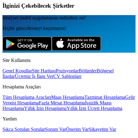
İlginizi Çekebilecek Şirketler
isbul.net
mobil uygulamаsını
indirdiniz mi?
Hiçbir güncellemeyi kaçırmayın!
Site Kullanımı
Genel Koşullar
Site Haritası
Pozisyonlar
Bölümler
Bölgesel
İlanlar
Ücretsiz İş İlanı Ver
CV Şablonları
Hesaplama Araçları
Tüm Hesaplama Araçları
Maaş Hesaplama
Tazminat Hesaplama
Gelir
Vergisi Hesaplama
Fazla Mesai Hesaplama
İşsizlik Maaşı
Hesaplama
Yıllık İzin Hesaplama
Yıllık İzin Ücreti Hesaplama
Yardım
Sıkça Sorulan Sorular
Sorum Var
Önerim Var
Şikayetim Var