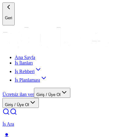
Geri
Ana Sayfa
İş İlanları
İş Rehberi
İş Planlaması
Ücretsiz ilan ver
Giriş / Üye Ol
Giriş / Üye Ol
İş Ara