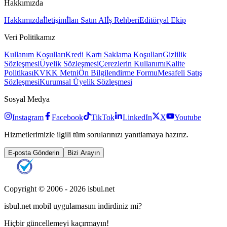
Hakkımızda
Hakkımızda
İletişim
İlan Satın Al
İş Rehberi
Editöryal Ekip
Veri Politikamız
Kullanım Koşulları
Kredi Kartı Saklama Koşulları
Gizlilik
Sözleşmesi
Üyelik Sözleşmesi
Çerezlerin Kullanımı
Kalite
Politikası
KVKK Metni
Ön Bilgilendirme Formu
Mesafeli Satış
Sözleşmesi
Kurumsal Üyelik Sözleşmesi
Sosyal Medya
Instagram
Facebook
TikTok
LinkedIn
X
Youtube
Hizmetlerimizle ilgili tüm sorularınızı yanıtlamaya hazırız.
E-posta Gönderin
Bizi Arayın
Copyright © 2006 -
2026
isbul.net
isbul.net
mobil uygulamasını
indirdiniz mi?
Hiçbir güncellemeyi kaçırmayın!