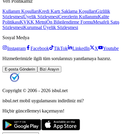
Veri Politikamız
Kullanım Koşulları
Kredi Kartı Saklama Koşulları
Gizlilik
Sözleşmesi
Üyelik Sözleşmesi
Çerezlerin Kullanımı
Kalite
Politikası
KVKK Metni
Ön Bilgilendirme Formu
Mesafeli Satış
Sözleşmesi
Kurumsal Üyelik Sözleşmesi
Sosyal Medya
Instagram
Facebook
TikTok
LinkedIn
X
Youtube
Hizmetlerimizle ilgili tüm sorularınızı yanıtlamaya hazırız.
E-posta Gönderin
Bizi Arayın
Copyright © 2006 -
2026
isbul.net
isbul.net
mobil uygulamasını
indirdiniz mi?
Hiçbir güncellemeyi kaçırmayın!