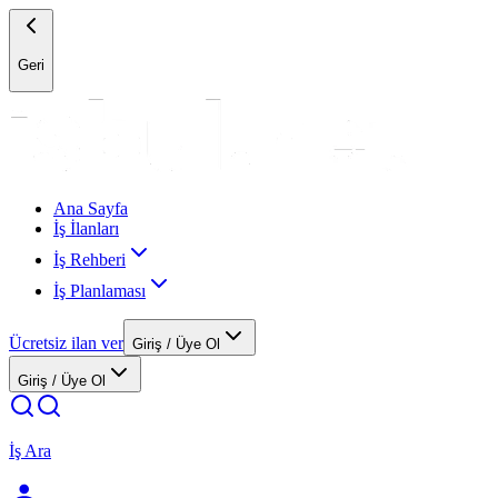
Geri
Ana Sayfa
İş İlanları
İş Rehberi
İş Planlaması
Ücretsiz ilan ver
Giriş / Üye Ol
Giriş / Üye Ol
İş Ara