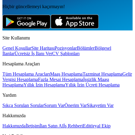
Hiçbir güncellemeyi kaçırmayın!
Site Kullanımı
Genel Koşullar
Site Haritası
Pozisyonlar
Bölümler
Bölgesel
İlanlar
Ücretsiz İş İlanı Ver
CV Şablonları
Hesaplama Araçları
Tüm Hesaplama Araçları
Maaş Hesaplama
Tazminat Hesaplama
Gelir
Vergisi Hesaplama
Fazla Mesai Hesaplama
İşsizlik Maaşı
Hesaplama
Yıllık İzin Hesaplama
Yıllık İzin Ücreti Hesaplama
Yardım
Sıkça Sorulan Sorular
Sorum Var
Önerim Var
Şikayetim Var
Hakkımızda
Hakkımızda
İletişim
İlan Satın Al
İş Rehberi
Editöryal Ekip