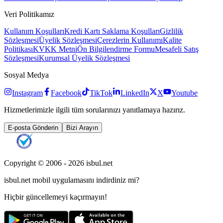
Veri Politikamız
Kullanım Koşulları
Kredi Kartı Saklama Koşulları
Gizlilik
Sözleşmesi
Üyelik Sözleşmesi
Çerezlerin Kullanımı
Kalite
Politikası
KVKK Metni
Ön Bilgilendirme Formu
Mesafeli Satış
Sözleşmesi
Kurumsal Üyelik Sözleşmesi
Sosyal Medya
Instagram
Facebook
TikTok
LinkedIn
X
Youtube
Hizmetlerimizle ilgili tüm sorularınızı yanıtlamaya hazırız.
E-posta Gönderin
Bizi Arayın
Copyright © 2006 -
2026
isbul.net
isbul.net
mobil uygulamasını
indirdiniz mi?
Hiçbir güncellemeyi kaçırmayın!