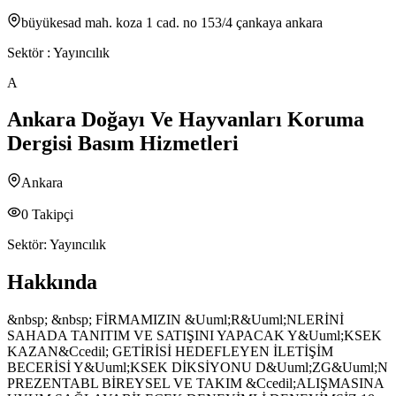
büyükesad mah. koza 1 cad. no 153/4 çankaya ankara
Sektör :
Yayıncılık
A
Ankara Doğayı Ve Hayvanları Koruma
Dergisi Basım Hizmetleri
Ankara
0
Takipçi
Sektör:
Yayıncılık
Hakkında
&nbsp; &nbsp; FİRMAMIZIN &Uuml;R&Uuml;NLERİNİ
SAHADA TANITIM VE SATIŞINI YAPACAK Y&Uuml;KSEK
KAZAN&Ccedil; GETİRİSİ HEDEFLEYEN İLETİŞİM
BECERİSİ Y&Uuml;KSEK DİKSİYONU D&Uuml;ZG&Uuml;N
PREZENTABL BİREYSEL VE TAKIM &Ccedil;ALIŞMASINA