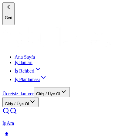
Geri
Ana Sayfa
İş İlanları
İş Rehberi
İş Planlaması
Ücretsiz ilan ver
Giriş / Üye Ol
Giriş / Üye Ol
İş Ara