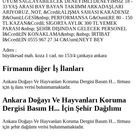
UYUM SAĞLAYABİLECEK DENEYİMLİ DENEYİMSİZ 18 -
33 YAŞ ARASI BAY BAYAN TAKIIMM ARKADAŞLARI
ARIYORUZ. NOT, &Ccedil;ALIŞMA SAHASI KARADENİZ
B&Ouml;LGESİ&nbsp; PERFORMANSA G&Ouml;RE 80 - 150
TL KAZAN&Ccedil; SİGORTA AYLIK 300 TL YEMEK
PARASI &nbsp; ŞEHİR DIŞINDAN GELECEK PERSONEL
İ&Ccedil;İN KONAKLAMA&nbsp; &nbsp; İRTİBAT
İ&Ccedil;İN 0555 967 27 34 C&Uuml;NEYT BEY
Adres :
büyükesad mah. koza 1 cad. no 153/4 çankaya ankara
Firmanın diğer İş İlanları
Ankara Doğayı Ve Hayvanları Koruma Dergisi Basım H...
firması
için iş ilanı verisi bulunmamaktadır.
Ankara Doğayı Ve Hayvanları Koruma
Dergisi Basım H...
İçin Şehir Dağılımı
Ankara Doğayı Ve Hayvanları Koruma Dergisi Basım H...
firması
için şehir dağılımı verisi bulunmamaktadır.