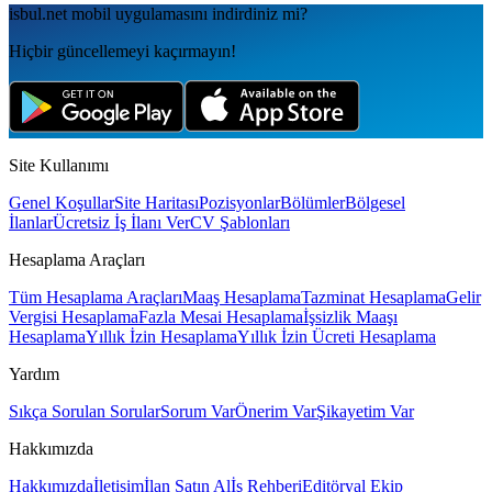
isbul.net
mobil uygulamаsını
indirdiniz mi?
Hiçbir güncellemeyi kaçırmayın!
Site Kullanımı
Genel Koşullar
Site Haritası
Pozisyonlar
Bölümler
Bölgesel
İlanlar
Ücretsiz İş İlanı Ver
CV Şablonları
Hesaplama Araçları
Tüm Hesaplama Araçları
Maaş Hesaplama
Tazminat Hesaplama
Gelir
Vergisi Hesaplama
Fazla Mesai Hesaplama
İşsizlik Maaşı
Hesaplama
Yıllık İzin Hesaplama
Yıllık İzin Ücreti Hesaplama
Yardım
Sıkça Sorulan Sorular
Sorum Var
Önerim Var
Şikayetim Var
Hakkımızda
Hakkımızda
İletişim
İlan Satın Al
İş Rehberi
Editöryal Ekip