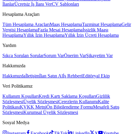
İlanlar
Ücretsiz İş İlanı Ver
CV Şablonları
Hesaplama Araçları
Tüm Hesaplama Araçları
Maaş Hesaplama
Tazminat Hesaplama
Gelir
Vergisi Hesaplama
Fazla Mesai Hesaplama
İşsizlik Maaşı
Hesaplama
Yıllık İzin Hesaplama
Yıllık İzin Ücreti Hesaplama
Yardım
Sıkça Sorulan Sorular
Sorum Var
Önerim Var
Şikayetim Var
Hakkımızda
Hakkımızda
İletişim
İlan Satın Al
İş Rehberi
Editöryal Ekip
Veri Politikamız
Kullanım Koşulları
Kredi Kartı Saklama Koşulları
Gizlilik
Sözleşmesi
Üyelik Sözleşmesi
Çerezlerin Kullanımı
Kalite
Politikası
KVKK Metni
Ön Bilgilendirme Formu
Mesafeli Satış
Sözleşmesi
Kurumsal Üyelik Sözleşmesi
Sosyal Medya
Instagram
Facebook
TikTok
LinkedIn
X
Youtube