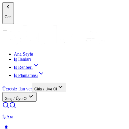
Geri
Ana Sayfa
İş İlanları
İş Rehberi
İş Planlaması
Ücretsiz ilan ver
Giriş / Üye Ol
Giriş / Üye Ol
İş Ara